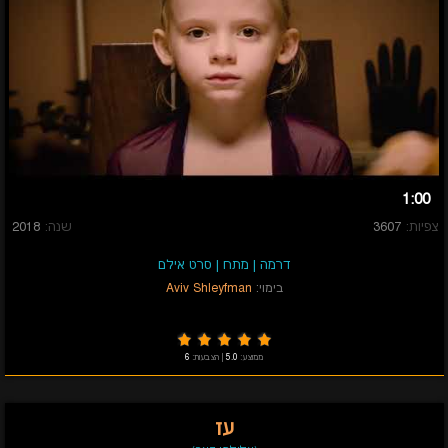
1:00
צפיות:
3607
שנה:
2018
דרמה
|
מתח
|
סרט אילם
בימוי:
Aviv Shleyfman
ממוצע:
5.0
|
הצבעות:
6
עז