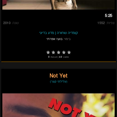
5:25
צפיות:
1552
שנה:
2010
קומדיה שחורה
|
מדע בדיוני
בימוי:
בועז אפרתי
ממוצע:
4.9
|
הצבעות:
8
Not Yet
(עלילתי קצר)