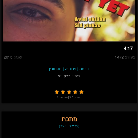
4:17
צפיות:
1472
שנה:
2013
דרמה
|
פנטזיה
|
מסתורין
בימוי:
ברק ישי
ממוצע:
5.0
|
הצבעות:
8
מתכת
(עלילתי קצר)