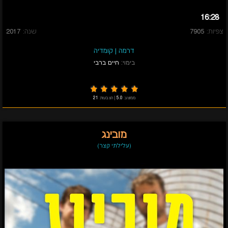
16:28
צפיות:
7905
שנה:
2017
דרמה
|
קומדיה
בימוי:
חיים ברבי
ממוצע:
5.0
|
הצבעות:
21
מובינג
(עלילתי קצר)