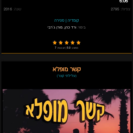
6:06
צפיות:
2795
שנה:
2016
קומדיה
|
סטירה
בימוי:
ורד כהן
,
מורן ג'רבי
ממוצע:
5.0
|
הצבעות:
7
קשר מופלא
(עלילתי קצר)