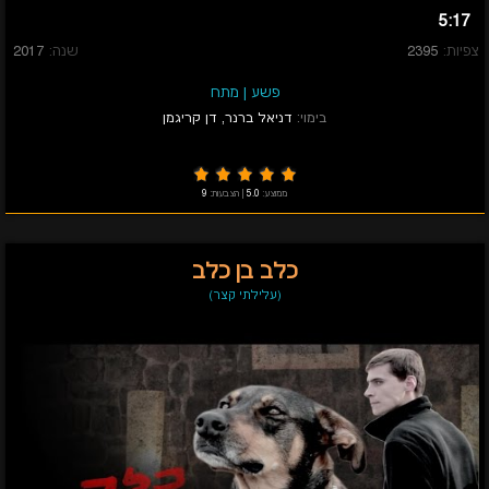
5:17
צפיות:
2395
שנה:
2017
פשע
|
מתח
בימוי:
דניאל ברנר
,
דן קריגמן
ממוצע:
5.0
|
הצבעות:
9
כלב בן כלב
(עלילתי קצר)