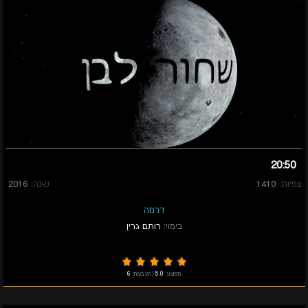
20:50
צפיות:
1410
שנה:
2016
דרמה
בימוי:
רותם גרין
ממוצע:
5.0
|
הצבעות:
6