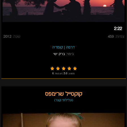
2:22
צפיות:
459
שנה:
2012
דרמה
|
קומדיה
בימוי:
ברק ישי
ממוצע:
5.0
|
הצבעות:
6
קוקטייל שרימפס
(עלילתי קצר)