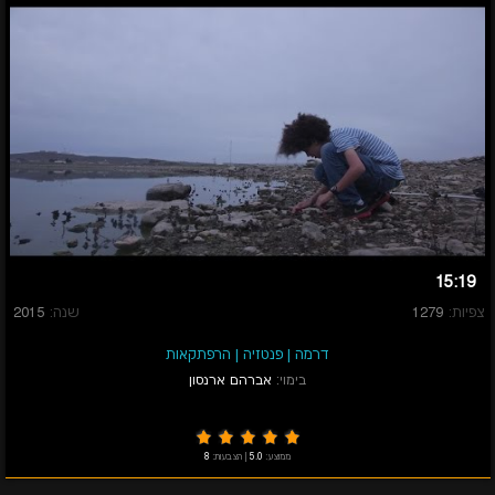
15:19
צפיות:
1279
שנה:
2015
דרמה
|
פנטזיה
|
הרפתקאות
בימוי:
אברהם ארנסון
ממוצע:
5.0
|
הצבעות:
8