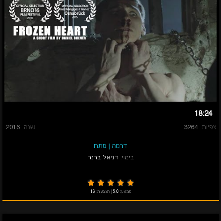
18:24
צפיות:
3264
שנה:
2016
דרמה
|
מתח
בימוי:
דניאל ברנר
ממוצע:
5.0
|
הצבעות:
16