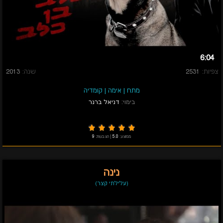
6:04
צפיות:
2531
שנה:
2013
מתח
|
אימה
|
קומדיה
בימוי:
דניאל ברנר
ממוצע:
5.0
|
הצבעות:
9
נינה
(עלילתי קצר)