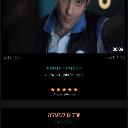
36:09
צפיות:
4371
שנה:
2012
דרמה
|
קומדיה
|
רומנטי
בימוי:
טל סומך
,
טל אלמוג
ממוצע:
5.0
|
הצבעות:
10
יורדים למעלה
(עלילתי קצר)