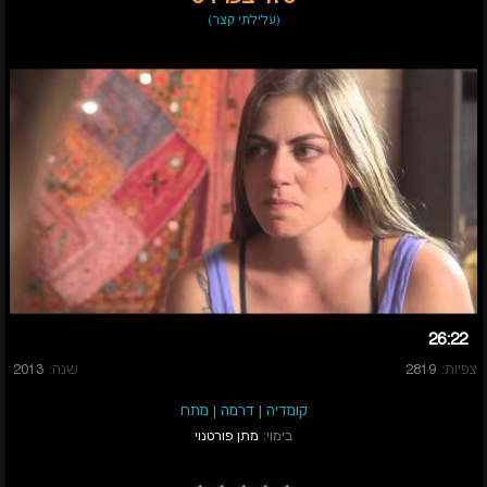
(עלילתי קצר)
26:22
צפיות:
2819
שנה:
2013
קומדיה
|
דרמה
|
מתח
בימוי:
מתן פורטנוי