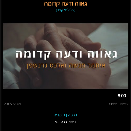
גאווה ודעה קדומה
(עלילתי קצר)
6:00
צפיות:
2655
שנה:
2015
דרמה
|
קומדיה
בימוי:
ברק ישי