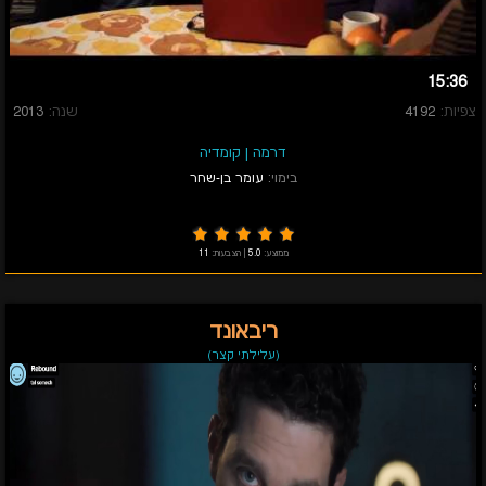
15:36
צפיות:
4192
שנה:
2013
דרמה
|
קומדיה
בימוי:
עומר בן-שחר
ממוצע:
5.0
|
הצבעות:
11
ריבאונד
(עלילתי קצר)