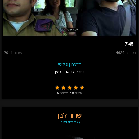
7:45
צפיות:
4626
שנה:
2014
דרמה
|
פוליטי
בימוי:
עתאב ביסאן
ממוצע:
5.0
|
הצבעות:
6
שחור לבן
(עלילתי קצר)