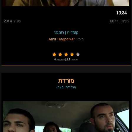
19:34
צפיות:
6077
שנה:
2014
קומדיה
|
רומנטי
בימוי:
Amir Ragporker
ממוצע:
4.3
|
הצבעות:
6
מורדת
(עלילתי קצר)