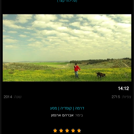
(עלילתי קצר)
14:12
צפיות:
2715
שנה:
2014
דרמה
|
קומדיה
|
מסע
בימוי:
אברהם ארנסון