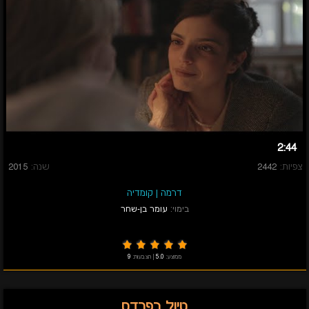
2:44
צפיות:
2442
שנה:
2015
דרמה
|
קומדיה
בימוי:
עומר בן-שחר
ממוצע:
5.0
|
הצבעות:
9
טיול בפרדס