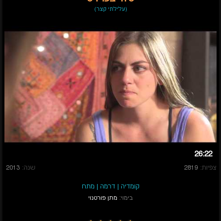
(עלילתי קצר)
26:22
צפיות:
2819
שנה:
2013
קומדיה
|
דרמה
|
מתח
בימוי:
מתן פורטנוי