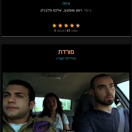
אימה
בימוי:
רומן שומונוב
,
אלכס פלבניק
ממוצע:
4.5
|
הצבעות:
6
מורדת
(עלילתי קצר)