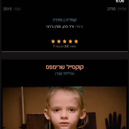
6:06
צפיות:
2795
שנה:
2016
קומדיה
|
סטירה
בימוי:
ורד כהן
,
מורן ג'רבי
ממוצע:
5.0
|
הצבעות:
7
קוקטייל שרימפס
(עלילתי קצר)