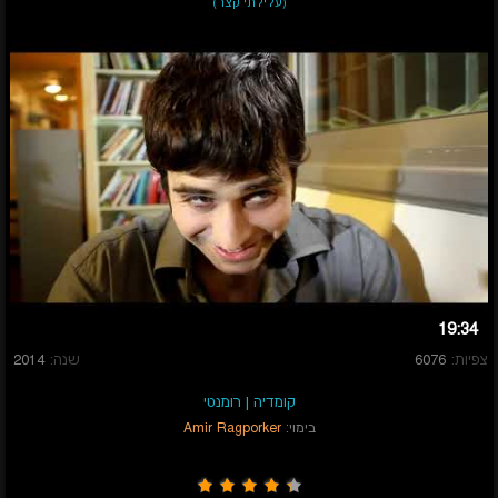
(עלילתי קצר)
19:34
צפיות:
6076
שנה:
2014
קומדיה
|
רומנטי
בימוי:
Amir Ragporker