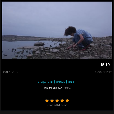
15:19
צפיות:
1279
שנה:
2015
דרמה
|
פנטזיה
|
הרפתקאות
בימוי:
אברהם ארנסון
ממוצע:
5.0
|
הצבעות:
8