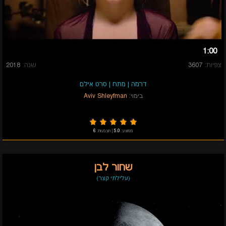
1:00
צפיות:
3607
שנה:
2018
דרמה
|
מתח
|
סרט אילם
בימוי:
Aviv Shleyfman
ממוצע:
5.0
|
הצבעות:
6
שחור לבן
(עלילתי קצר)