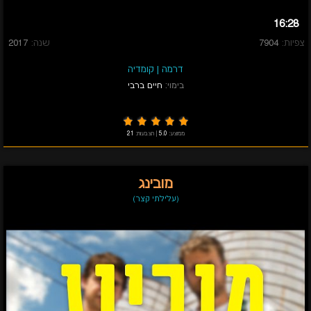
16:28
צפיות:
7904
שנה:
2017
דרמה
|
קומדיה
בימוי:
חיים ברבי
ממוצע:
5.0
|
הצבעות:
21
מובינג
(עלילתי קצר)