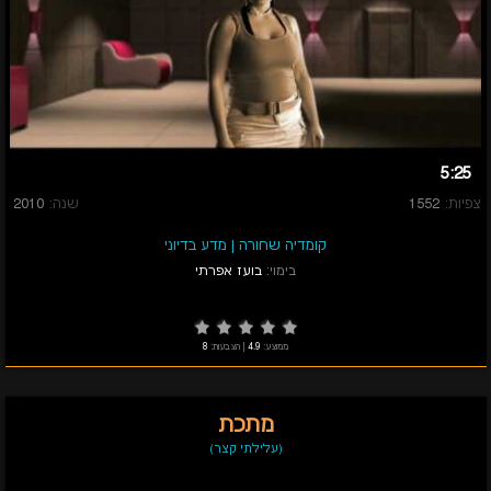
5:25
צפיות:
1552
שנה:
2010
קומדיה שחורה
|
מדע בדיוני
בימוי:
בועז אפרתי
ממוצע:
4.9
|
הצבעות:
8
מתכת
(עלילתי קצר)