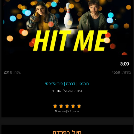
3:09
צפיות:
4559
שנה:
2016
רומנטי
|
דרמה
|
סוריאליסטי
בימוי:
מיכאל מזרחי
ממוצע:
5.0
|
הצבעות:
9
טיול בפרדס