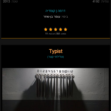
צפיות:
4192
שנה:
2013
דרמה
|
קומדיה
בימוי:
עומר בן-שחר
ממוצע:
5.0
|
הצבעות:
11
Typist
(עלילתי קצר)