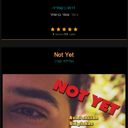
דרמה
|
קומדיה
בימוי:
עומר בן-שחר
ממוצע:
5.0
|
הצבעות:
9
Not Yet
(עלילתי קצר)