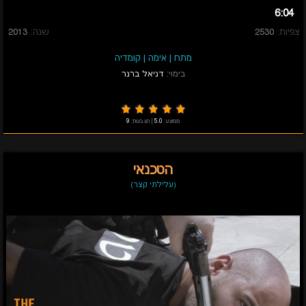
6:04
צפיות:
2530
שנה:
2013
מתח
|
אימה
|
קומדיה
בימוי:
דניאל ברנר
ממוצע:
5.0
|
הצבעות:
9
הטכנאי
(עלילתי קצר)