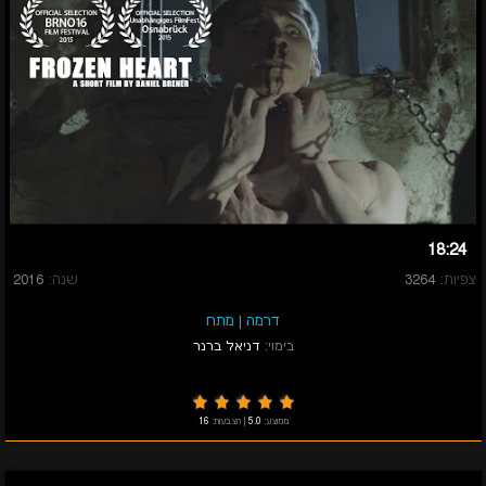
18:24
צפיות:
3264
שנה:
2016
דרמה
|
מתח
בימוי:
דניאל ברנר
ממוצע:
5.0
|
הצבעות:
16