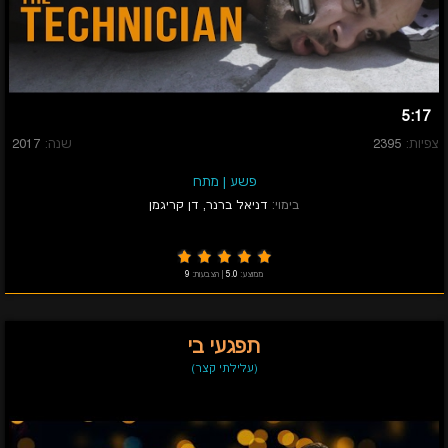
5:17
צפיות:
2395
שנה:
2017
פשע
|
מתח
בימוי:
דניאל ברנר
,
דן קריגמן
ממוצע:
5.0
|
הצבעות:
9
תפגעי בי
(עלילתי קצר)