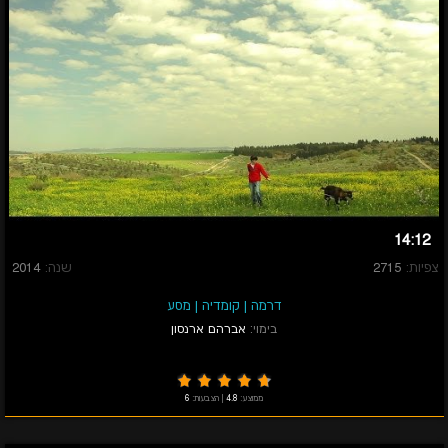
14:12
צפיות:
2715
שנה:
2014
דרמה
|
קומדיה
|
מסע
בימוי:
אברהם ארנסון
ממוצע:
4.8
|
הצבעות:
6