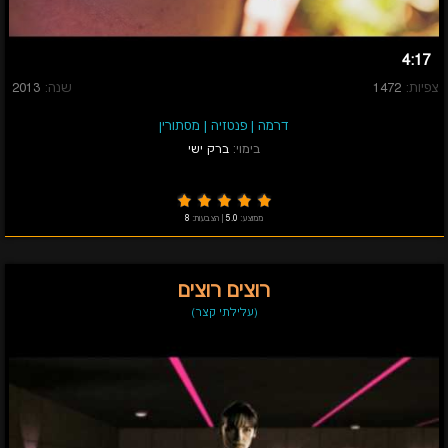
4:17
צפיות:
1472
שנה:
2013
דרמה
|
פנטזיה
|
מסתורין
בימוי:
ברק ישי
ממוצע:
5.0
|
הצבעות:
8
רוצים רוצים
(עלילתי קצר)