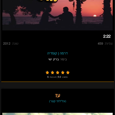
2:22
צפיות:
459
שנה:
2012
דרמה
|
קומדיה
בימוי:
ברק ישי
ממוצע:
5.0
|
הצבעות:
6
עז
(עלילתי קצר)