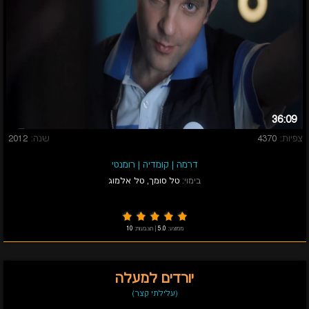
36:09
צפיות:
4370
שנה:
2012
דרמה
|
קומדיה
|
רומנטי
בימוי:
טל סומך
,
טל אלמוג
ממוצע:
5.0
|
הצבעות:
10
יורדים למעלה
(עלילתי קצר)