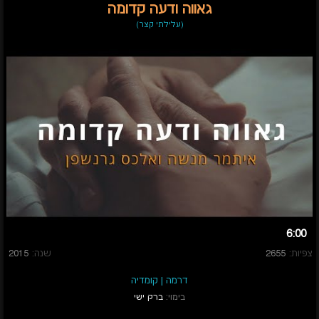
גאווה ודעה קדומה
(עלילתי קצר)
6:00
צפיות:
2655
שנה:
2015
דרמה
|
קומדיה
בימוי:
ברק ישי