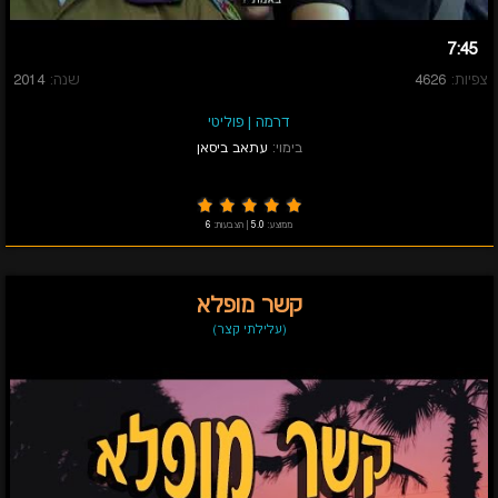
7:45
צפיות:
4626
שנה:
2014
דרמה
|
פוליטי
בימוי:
עתאב ביסאן
ממוצע:
5.0
|
הצבעות:
6
קשר מופלא
(עלילתי קצר)