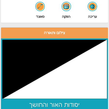
עריכה
הפקה
סאונד
צילום ותאורה
יסודות האור והחושך