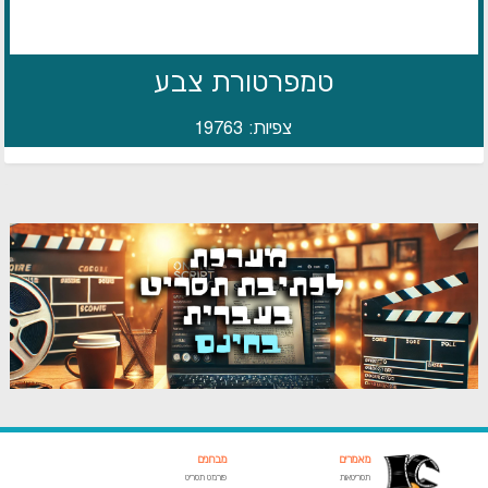
טמפרטורת צבע
צפיות: 19763
מאמרים
מבחנים
תסריטאות
פורמט תסריט