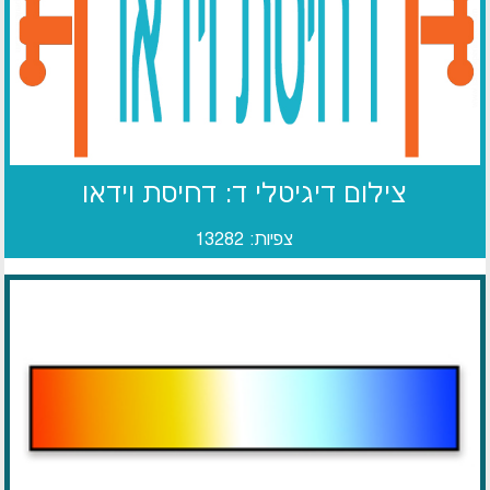
צילום דיגיטלי ד: דחיסת וידאו
צפיות: 13282