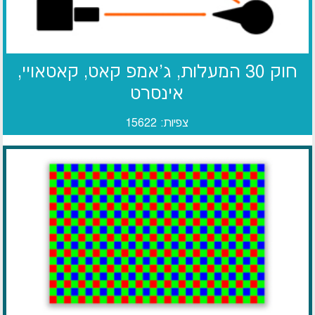
חוק 30 המעלות, ג'אמפ קאט, קאטאויי,
אינסרט
צפיות: 15622