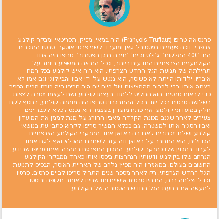
פרנסואה טריפו (François Truffaut) היה במאי, מפיק, תסריטאי ומבקר קולנוע
צרפתי. זוכה פעמיים בפסטיבל קאן ומועמד לשני פרסי אוסקר. סרטיו המוכרים
הם: `400 המלקות`, ג'ולס וג'ים`, `תירה בנגן הפסנתר`. טריפו היה אחד
הקולנוענים הצרפתיים הנודעים ביותר, וככל הנראה המשפיע ביותר על
תחילתה של תנועת הגל החדש הצרפתי. הוא היה איש קולנוע בכל רמח
איבריו. ילדותו הייתה לא פשוטה, הוא ננטש על ידי אביו והביולוגי וגם אמו לא
רצתה אותו. כדי לברוח מהמציאות של היום יום היה טריפו היה בורח מבית הספר
כדי לראות סרטים. הוא החליט ללמוד בעצמו קולנוע ושם לעצמו מטרה לצפות
בשלושה סרטים בכל יום. בגיל ההתבגרות טריפו היה מומחה קולנוע, בנוסף לקח
חלק במועדוני קולנוע ואף פתח מועדון בעצמו. הוא נכנס לכלא לעבריינים
צעירים לאחר שגנב מכונת הקלדה מאביו החורג על מנת לממן את המועדון
ואביו הסגיר אותו למשטרה. גם בכלא המשיך טריפו לקרוא כתבי עת בנושאי
קולנוע ושלח מכתבים לאנדרה באזאן אחד ממבקרי הקולנוע הצרפתיים
הגדולים, הוא התחבב על באזאן וזה עזר לשחררו מהכלא ואף לקח אותו
לעבוד במגזין שלו כמבקר קולנוע. המגזין התפרסם במהרה ואיתו טריפו שהידע
הנרחב שלו בקולנוע ודעותיו הנחרצות ביססו אותו כאחד ממבקרי הקולנוע
החשובים בעולם. במאמריו היה מפיץ נלהב של תאריית האוטר, הבסיס לתנועת
הגל החדש הצרפתי. רק לאחר מספר שנים התחיל טריפו לביים סרטים. סרטיו
זכו להצלחה רבה, הם היו סרטים אישיים וחדשניים לאותה תקופה וביססו
למעשה את תנועת הגל החדש בהסטוריה של הקולנוע.