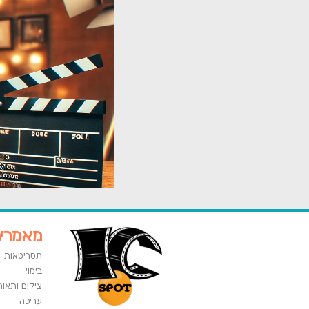
מאמרי
תסריטאות
בימוי
צילום ותאור
עריכה