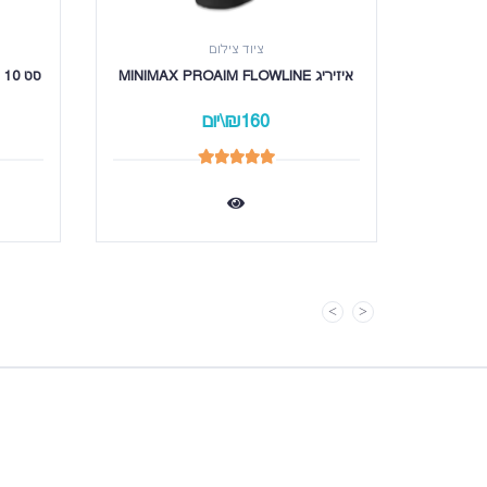
ציוד צילום
איזיריג MINIMAX PROAIM FLOWLINE
סט 10 מכשירי ווקי טוקי עם אזניה (מדונה) 
₪160\יום