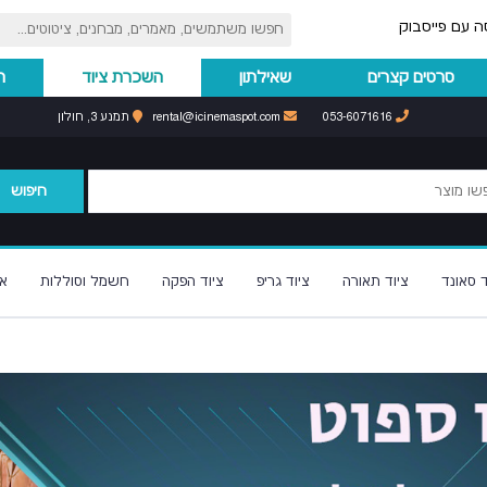
ה עם פייסבוק
סרטים קצרים
שאילתון
השכרת ציוד
ה
053-6071616
rental@icinemaspot.com
תמנע 3, חולון
חיפוש
ד סאונד
ציוד תאורה
ציוד גריפ
ציוד הפקה
חשמל וסוללות
א