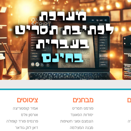
ם
מבחנים
ציטוטים
פורמט תסריט
אמיר קוסטוריצה
יסודות הסאונד
אורסון וולס
ה
הצמצם וסוגי חשיפות
פרנסיס פורד קופולה
מבנה המצלמה
ז'אן לוק גודאר