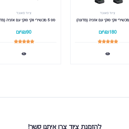
ציוד סאונד
ציוד סאונד
סט 5 מכשירי ווקי טוקי עם אזניה (מדונה) 
₪180\יום
₪90\יום
להזמנת ציוד צרו איתנו קשר!