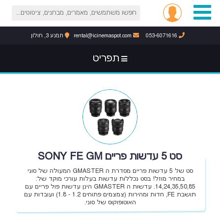
053-6071616
rental@icinemaspot.com
תמנע 3, חולון
תפריט
סט 5 עדשות פריים SONY FE GM
סט של 5 עדשות פריים מסדרת ה GMASTER המעולה של סוני
במחיר מוזל! בסט נכללות עדשות בעלות עורכי מוקד של:
14,24,35,50,85. עדשות ה GMASTER הינן עדשות פול פריים עם
תושבת FE, חדות ומהירות (צמצמים פתוחים 1.2 - 1.8) ועובדות עם
האוטופוקוס של סוני.