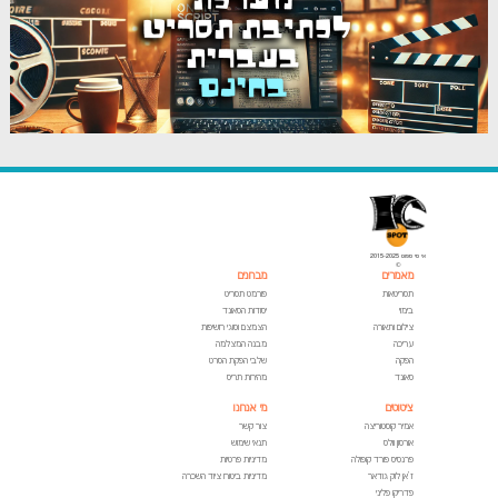
אי סי ספוט 2015-2025
©
מאמרים
מבחנים
תסריטאות
פורמט תסריט
בימוי
יסודות הסאונד
צילום ותאורה
הצמצם וסוגי חשיפות
עריכה
מבנה המצלמה
הפקה
שלבי הפקת הסרט
סאונד
מהירות תריס
ציטוטים
מי אנחנו
אמיר קוסטוריצה
צור קשר
אורסון וולס
תנאי שימוש
פרנסיס פורד קופולה
מדיניות פרטיות
ז'אן לוק גודאר
מדיניות ביטוח ציוד השכרה
פדריקו פליני