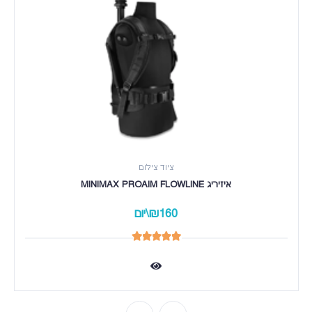
ציוד צילום
איזיריג MINIMAX PROAIM FLOWLINE
₪160\יום