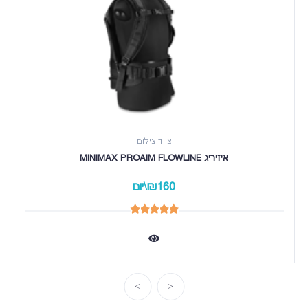
ציוד צילום
איזיריג MINIMAX PROAIM FLOWLINE
₪160\יום