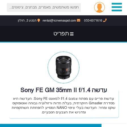
053-6071616
rental@icinemaspot.com
תמנע 3, חולון
תפריט
עדשה Sony FE GM 35mm II f/1.4
עדשת פריים עם מפתח צמצם f/1.4 למאונט Sony FE. העדשה היא
מסדרת Gmaster היוקרתית, בעלת חדות ורזולוציה גבוהה ואוטופוקוס
שקט ומהיר. העדשה בעלי ציפוי NANO המסייע להפחתת השתקפויות
ומדגיש את הצבעים הטבעיים.