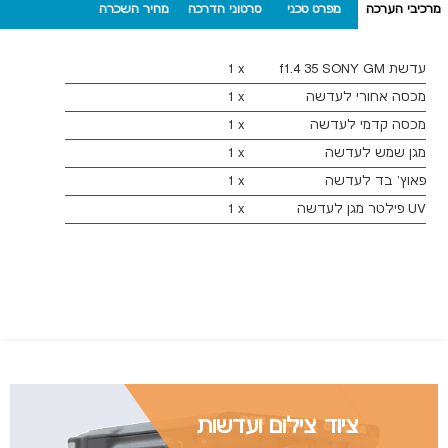
מרכיבי הערכה
מפרט טכני
סרטוני הדרכה
מחיר השכרה
יומי (110 ש"ח)
עדשת
SONY GM
35
f1.4
x
1
מכסה אחורי לעדשה
x
1
מכסה קדמי לעדשה
x
1
מגן שמש לעדשה
x
1
פאוץ' בד לעדשה
x
1
UV פילטר מגן לעדשה
x
1
ציוד צילום ועדשות