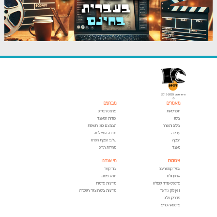
אי סי ספוט 2015-2025
©
מאמרים
מבחנים
תסריטאות
פורמט תסריט
בימוי
יסודות הסאונד
צילום ותאורה
הצמצם וסוגי חשיפות
עריכה
מבנה המצלמה
הפקה
שלבי הפקת הסרט
סאונד
מהירות תריס
ציטוטים
מי אנחנו
אמיר קוסטוריצה
צור קשר
אורסון וולס
תנאי שימוש
פרנסיס פורד קופולה
מדיניות פרטיות
ז'אן לוק גודאר
מדיניות ביטוח ציוד השכרה
פדריקו פליני
פרנסואה טריפו