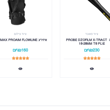
ציוד סאונד
ציוד צילום
עדשה PROBE DZOFILM X-TRACT 
איזיריג MINIMAX PROAIM FLOWLINE
18-28MM T8 PL\E
₪230\יום
₪160\יום