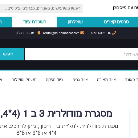
ה עם פייסבוק
סרטים קצרים
שאילתון
השכרת ציוד
ה
053-6071616
rental@icinemaspot.com
תמנע 3, חולון
חיפוש
ד סאונד
ציוד תאורה
ציוד גריפ
ציוד הפקה
חשמל וסוללות
א
מסגרת מודולרית 3 ב 1 (4*4, 6*6, 8*8)
מסגרת מודולרית לתליית בדי ריכוך, ניתן להרכיב א
4*4 או 6*6 או 8*8