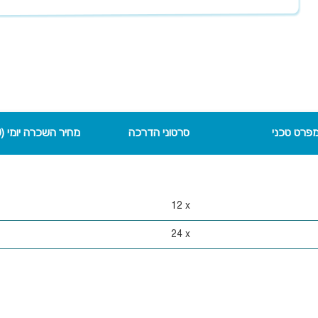
פרט טכני
סרטוני הדרכה
מחיר השכרה יומי (40 ש"ח)
12
x
24
x