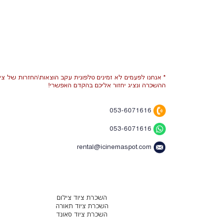
* אנחנו לפעמים לא זמינים טלפונית עקב הוצאות\החזרות של ציו
ההשכרה ונציג יחזור אליכם בהקדם האפשרי!
053-6071616
053-6071616
rental@icinemaspot.com
השכרת ציוד צילום
השכרת ציוד תאורה
השכרת ציוד סאונד