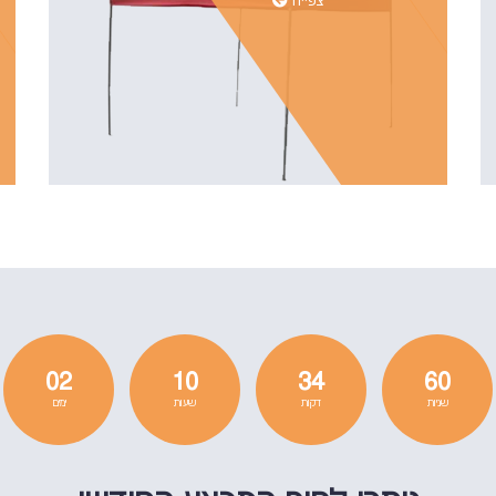
צפייה
02
10
34
60
שניות
דקות
שעות
ימים