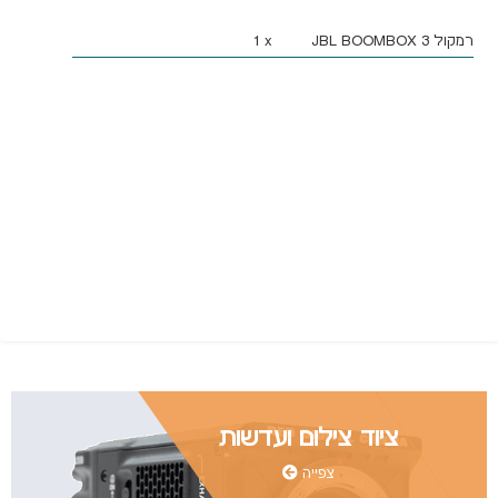
יומי (70 ש"ח)
רמקול JBL BOOMBOX 3
x
1
ציוד צילום ועדשות
צפייה