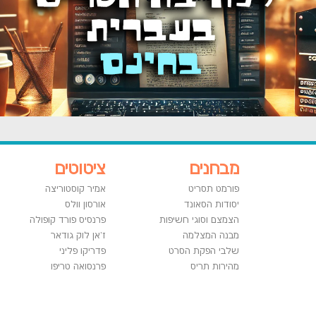
מבחנים
ציטוטים
פורמט תסריט
אמיר קוסטוריצה
יסודות הסאונד
אורסון וולס
הצמצם וסוגי חשיפות
פרנסיס פורד קופולה
מבנה המצלמה
ז'אן לוק גודאר
שלבי הפקת הסרט
פדריקו פליני
מהירות תריס
פרנסואה טריפו