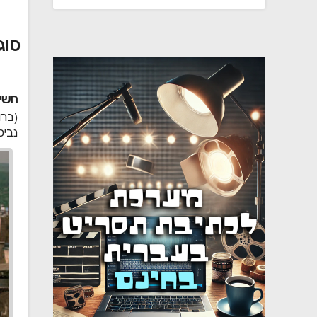
סוג
חשיפ
(ברו
נביט