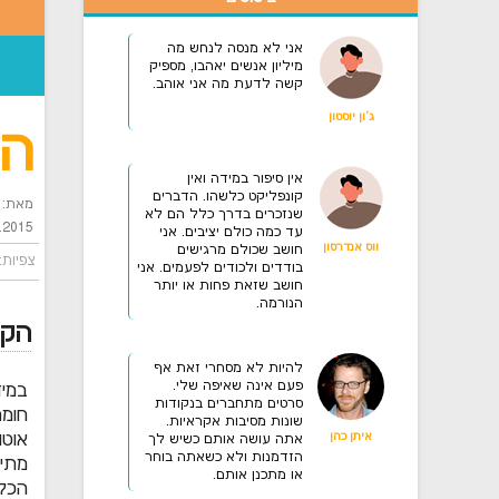
אני לא מנסה לנחש מה
מיליון אנשים יאהבו, מספיק
קשה לדעת מה אני אוהב.
ג'ון יוסטון
הצ
אין סיפור במידה ואין
קונפליקט כלשהו. הדברים
מאת: מ
שנזכרים בדרך כלל הם לא
.2015
עד כמה כולם יציבים. אני
ווס אנדרסון
חושב שכולם מרגישים
צפיות: 1255
בודדים ולכודים לפעמים. אני
חושב שזאת פחות או יותר
הנורמה.
הק
להיות לא מסחרי זאת אף
פעם אינה שאיפה שלי.
במי
סרטים מתחברים בנקודות
חומר
שונות מסיבות אקראיות.
אוטו
איתן כהן
אתה עושה אותם כשיש לך
הזדמנות ולא כשאתה בוחר
מתי 
או מתכנן אותם.
הכלי