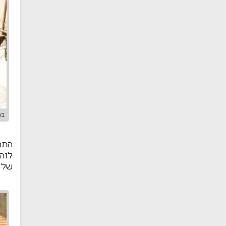
במי
התמו
לזהו
של ח