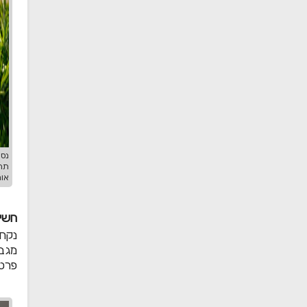
נסו
תרא
אות
חשיפ
נקח 
מגבל
פרטי