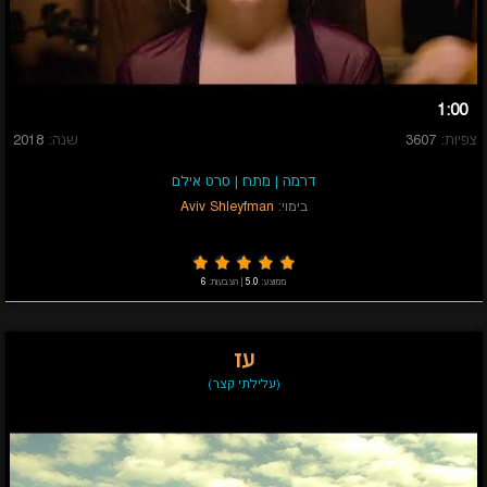
1:00
צפיות:
3607
שנה:
2018
דרמה
|
מתח
|
סרט אילם
בימוי:
Aviv Shleyfman
ממוצע:
5.0
|
הצבעות:
6
עז
(עלילתי קצר)