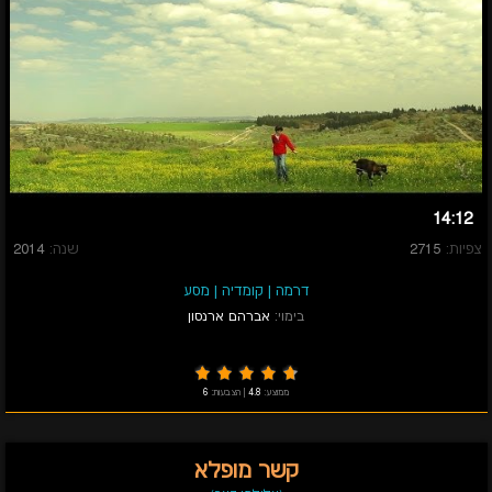
14:12
צפיות:
2715
שנה:
2014
דרמה
|
קומדיה
|
מסע
בימוי:
אברהם ארנסון
ממוצע:
4.8
|
הצבעות:
6
קשר מופלא