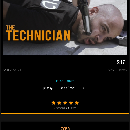
5:17
צפיות:
2395
שנה:
2017
פשע
|
מתח
בימוי:
דניאל ברנר
,
דן קריגמן
ממוצע:
5.0
|
הצבעות:
9
נינה