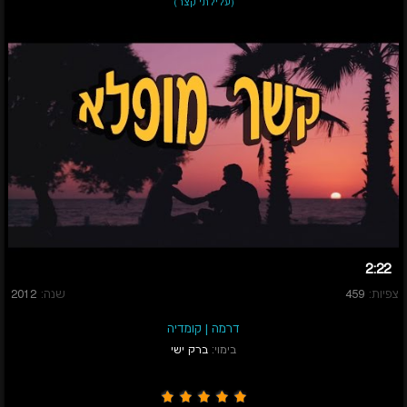
(עלילתי קצר)
2:22
צפיות:
459
שנה:
2012
דרמה
|
קומדיה
בימוי:
ברק ישי