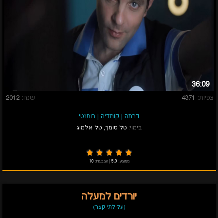
36:09
צפיות:
4371
שנה:
2012
דרמה
|
קומדיה
|
רומנטי
בימוי:
טל סומך
,
טל אלמוג
ממוצע:
5.0
|
הצבעות:
10
יורדים למעלה
(עלילתי קצר)