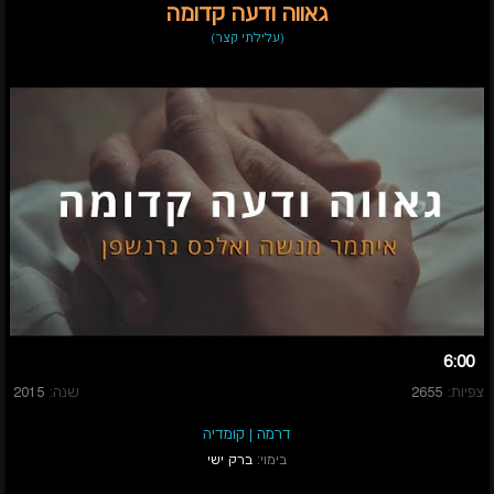
גאווה ודעה קדומה
(עלילתי קצר)
6:00
צפיות:
2655
שנה:
2015
דרמה
|
קומדיה
בימוי:
ברק ישי