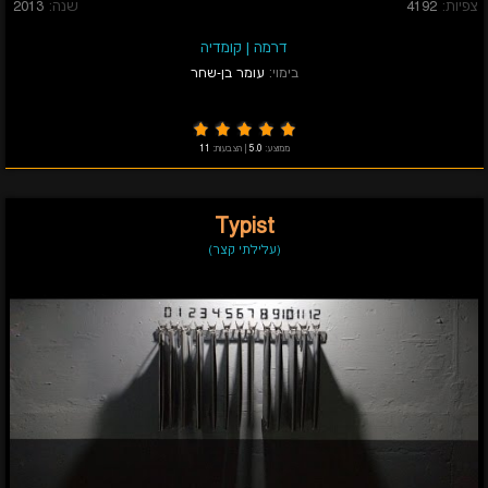
צפיות:
4192
שנה:
2013
דרמה
|
קומדיה
בימוי:
עומר בן-שחר
ממוצע:
5.0
|
הצבעות:
11
Typist
(עלילתי קצר)