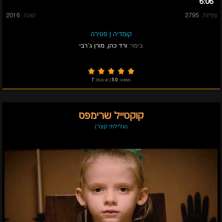
6:06
צפיות:
2795
שנה:
2016
קומדיה
|
סטירה
בימוי:
ורד כהן
,
מורן ג'רבי
ממוצע:
5.0
|
הצבעות:
7
קוקטייל שרימפס
(עלילתי קצר)