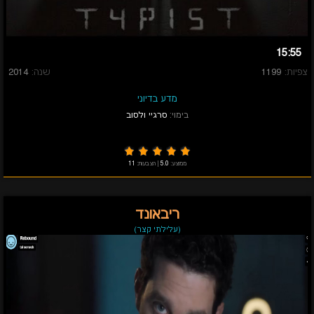
15:55
צפיות:
1199
שנה:
2014
מדע בדיוני
בימוי:
סרגיי ולסוב
ממוצע:
5.0
|
הצבעות:
11
ריבאונד
(עלילתי קצר)