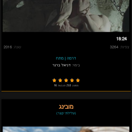
18:24
צפיות:
3264
שנה:
2016
דרמה
|
מתח
בימוי:
דניאל ברנר
ממוצע:
5.0
|
הצבעות:
16
מובינג
(עלילתי קצר)