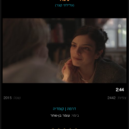
(עלילתי קצר)
2:44
צפיות:
2442
שנה:
2015
דרמה
|
קומדיה
בימוי:
עומר בן-שחר