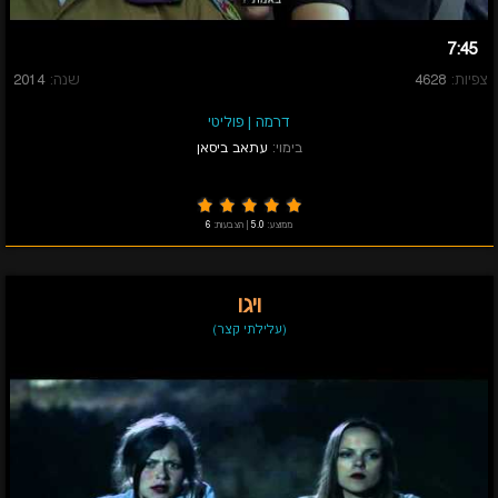
7:45
צפיות:
4628
שנה:
2014
דרמה
|
פוליטי
בימוי:
עתאב ביסאן
ממוצע:
5.0
|
הצבעות:
6
ויגו
(עלילתי קצר)