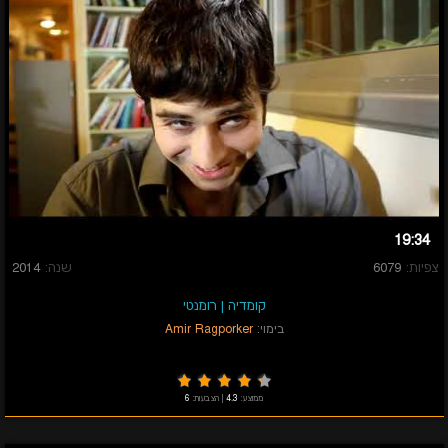
19:34
צפיות:
6079
שנה:
2014
קומדיה
|
רומנטי
בימוי:
Amir Ragporker
ממוצע:
4.3
|
הצבעות:
6