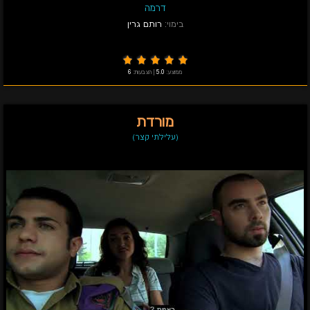
דרמה
בימוי:
רותם גרין
ממוצע:
5.0
|
הצבעות:
6
מורדת
(עלילתי קצר)