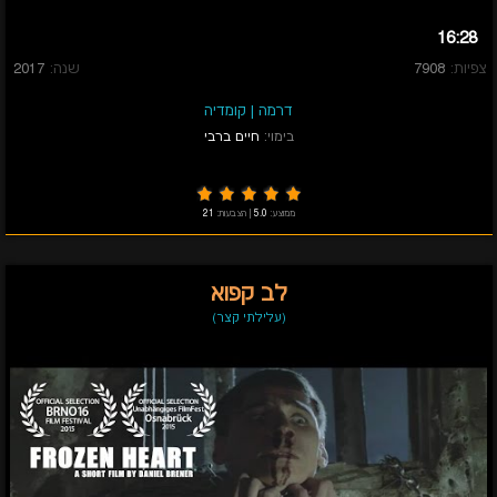
16:28
צפיות:
7908
שנה:
2017
דרמה
|
קומדיה
בימוי:
חיים ברבי
ממוצע:
5.0
|
הצבעות:
21
לב קפוא
(עלילתי קצר)