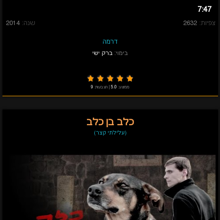
7:47
צפיות:
2632
שנה:
2014
דרמה
בימוי:
ברק ישי
ממוצע:
5.0
|
הצבעות:
9
כלב בן כלב
(עלילתי קצר)