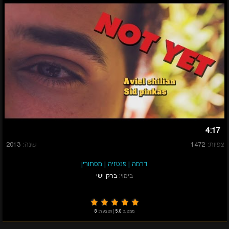
4:17
צפיות:
1472
שנה:
2013
דרמה
|
פנטזיה
|
מסתורין
בימוי:
ברק ישי
ממוצע:
5.0
|
הצבעות:
8