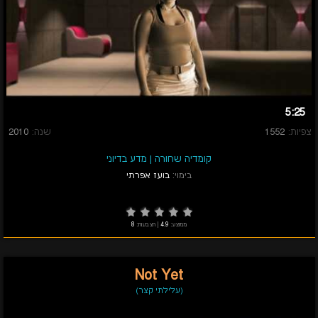
5:25
צפיות:
1552
שנה:
2010
קומדיה שחורה
|
מדע בדיוני
בימוי:
בועז אפרתי
ממוצע:
4.9
|
הצבעות:
8
Not Yet
(עלילתי קצר)