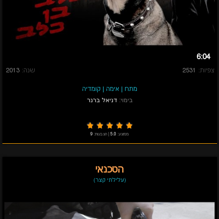
6:04
צפיות:
2531
שנה:
2013
מתח
|
אימה
|
קומדיה
בימוי:
דניאל ברנר
ממוצע:
5.0
|
הצבעות:
9
הטכנאי
(עלילתי קצר)