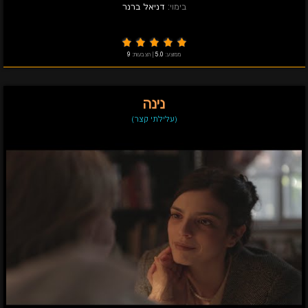
בימוי:
דניאל ברנר
ממוצע:
5.0
|
הצבעות:
9
נינה
(עלילתי קצר)