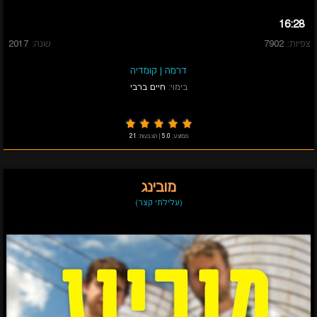
16:28
צפיות:
7902
שנה:
2017
דרמה
|
קומדיה
בימוי:
חיים ברבי
ממוצע:
5.0
|
הצבעות:
21
מובינג
(עלילתי קצר)