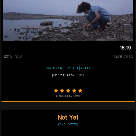
15:19
צפיות:
1279
שנה:
2015
דרמה
|
פנטזיה
|
הרפתקאות
בימוי:
אברהם ארנסון
ממוצע:
5.0
|
הצבעות:
8
Not Yet
(עלילתי קצר)