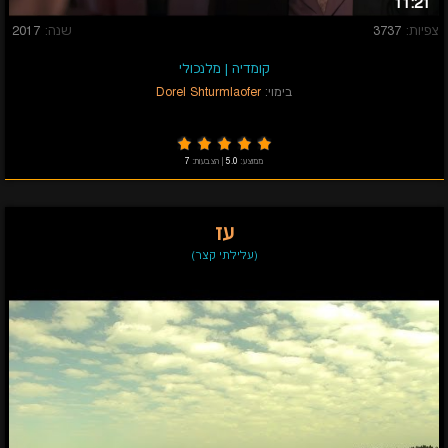
11:21
צפיות:
3737
שנה:
2017
קומדיה
|
מלנכולי
בימוי:
Dorel Shturmlaofer
ממוצע:
5.0
|
הצבעות:
7
עז
(עלילתי קצר)