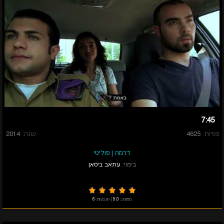
7:45
צפיות:
4625
שנה:
2014
דרמה
|
פוליטי
בימוי:
עתאב ביסאן
ממוצע:
5.0
|
הצבעות:
6