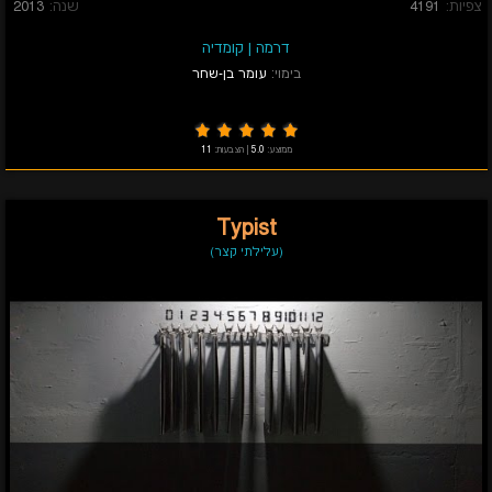
צפיות:
4191
שנה:
2013
דרמה
|
קומדיה
בימוי:
עומר בן-שחר
ממוצע:
5.0
|
הצבעות:
11
Typist
(עלילתי קצר)