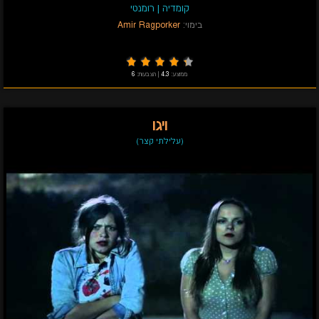
קומדיה
|
רומנטי
בימוי:
Amir Ragporker
ממוצע:
4.3
|
הצבעות:
6
ויגו
(עלילתי קצר)