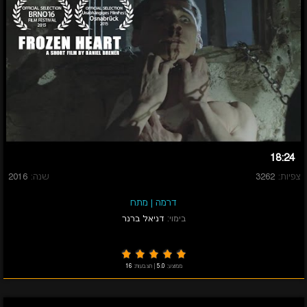
18:24
צפיות:
3262
שנה:
2016
דרמה
|
מתח
בימוי:
דניאל ברנר
ממוצע:
5.0
|
הצבעות:
16