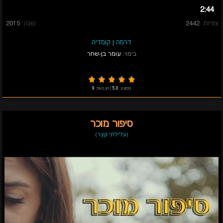
2:44
צפיות:
2442
שנה:
2015
דרמה
|
קומדיה
בימוי:
עומר בן-שחר
ממוצע:
5.0
|
הצבעות:
9
סיפור מוכר
(עלילתי קצר)