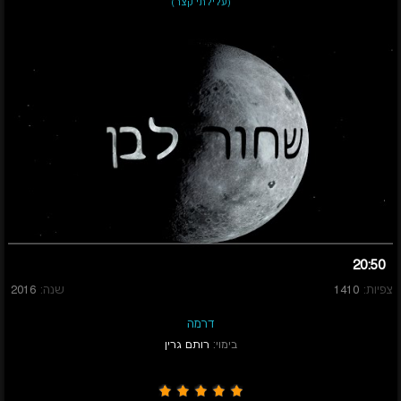
(עלילתי קצר)
20:50
צפיות:
1410
שנה:
2016
דרמה
בימוי:
רותם גרין