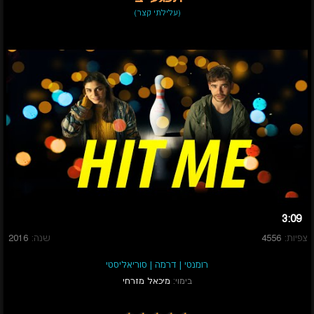
(עלילתי קצר)
3:09
צפיות:
4556
שנה:
2016
רומנטי
|
דרמה
|
סוריאליסטי
בימוי:
מיכאל מזרחי