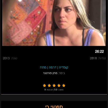
26:22
צפיות:
2818
שנה:
2013
קומדיה
|
דרמה
|
מתח
בימוי:
מתן פורטנוי
ממוצע:
5.0
|
הצבעות:
9
תפגעי בי