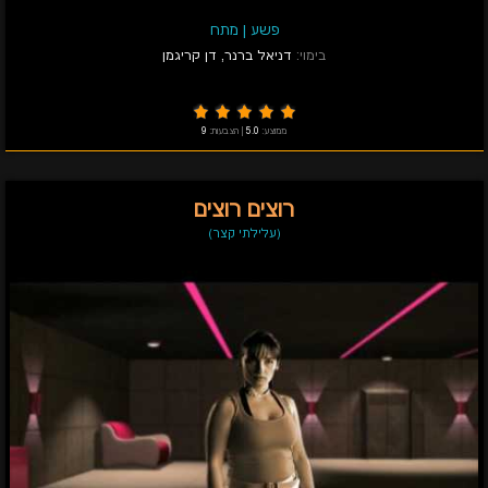
פשע
|
מתח
בימוי:
דניאל ברנר
,
דן קריגמן
ממוצע:
5.0
|
הצבעות:
9
רוצים רוצים
(עלילתי קצר)