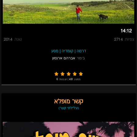
14:12
צפיות:
2714
שנה:
2014
דרמה
|
קומדיה
|
מסע
בימוי:
אברהם ארנסון
ממוצע:
4.8
|
הצבעות:
6
קשר מופלא
(עלילתי קצר)