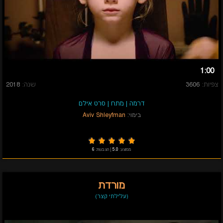
1:00
צפיות:
3606
שנה:
2018
דרמה
|
מתח
|
סרט אילם
בימוי:
Aviv Shleyfman
ממוצע:
5.0
|
הצבעות:
6
מורדת
(עלילתי קצר)