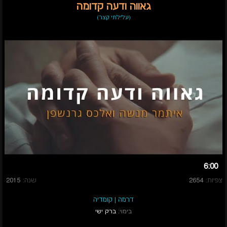
גאווה ודעה קדומה
(עלילתי קצר)
6:00
צפיות:
2654
שנה:
2015
דרמה
|
קומדיה
בימוי:
ברק ישי