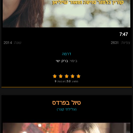
7:47
צפיות:
2631
שנה:
2014
דרמה
בימוי:
ברק ישי
ממוצע:
5.0
|
הצבעות:
9
טיול בפרדס
(עלילתי קצר)