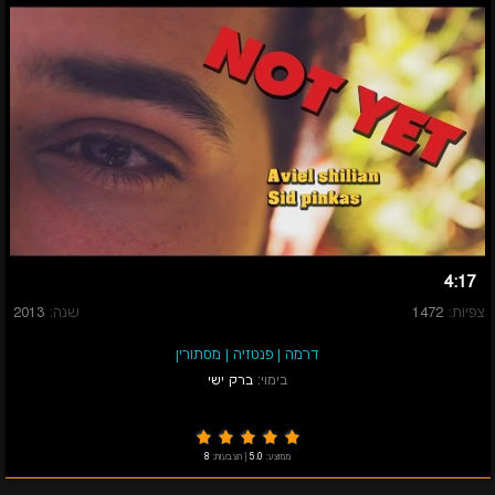
4:17
צפיות:
1472
שנה:
2013
דרמה
|
פנטזיה
|
מסתורין
בימוי:
ברק ישי
ממוצע:
5.0
|
הצבעות:
8