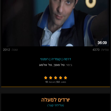
36:09
צפיות:
4370
שנה:
2012
דרמה
|
קומדיה
|
רומנטי
בימוי:
טל סומך
,
טל אלמוג
ממוצע:
5.0
|
הצבעות:
10
יורדים למעלה
(עלילתי קצר)