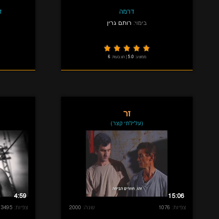
דרמה
ד
בימוי:
רותם גרין
ממוצע:
5.0
|
הצבעות:
6
זר
(עלילתי קצר)
4:59
15:06
צפיות:
1076
שנה:
2000
צפיות:
3495