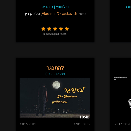
ורה
פילוסופי
|
קומדיה
בימוי:
Vladimir Dzyackevich
,
סלביק ריף
ממוצע:
5.0
|
הצבעות:
5
להתבגר
(עלילתי קצר)
10:42
שנה:
2017
צפיות:
1501
שנה:
2015