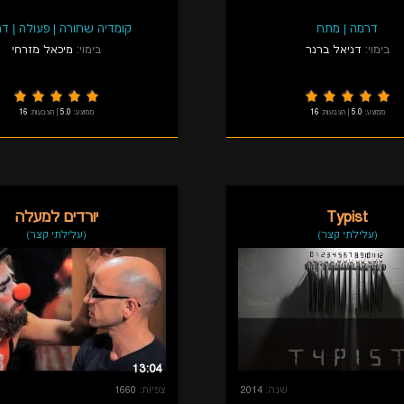
דרמה
|
מתח
קומדיה שחורה
|
פעולה
|
דר
בימוי:
דניאל ברנר
בימוי:
מיכאל מזרחי
ממוצע:
5.0
|
הצבעות:
16
ממוצע:
5.0
|
הצבעות:
16
Typist
יורדים למעלה
(עלילתי קצר)
(עלילתי קצר)
13:04
שנה:
2014
צפיות:
1660