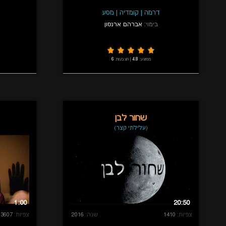
דרמה
|
קומדיה
|
מסע
בימוי:
אברהם ארנסון
ממוצע:
4.8
|
הצבעות:
6
שחור לבן
(עלילתי קצר)
1:00
20:50
צפיות:
1410
שנה:
2016
צפיות:
3607