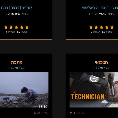
מנטי
|
דרמה
|
סוריאליסטי
קומדיה
|
דרמה
|
מתח
בימוי:
מיכאל מזרחי
בימוי:
מתן פורטנוי
ממוצע:
5.0
|
הצבעות:
9
ממוצע:
5.0
|
הצבעות:
9
הטכנאי
מתכת
(עלילתי קצר)
(עלילתי קצר)
15:19
שנה:
2017
צפיות:
1279