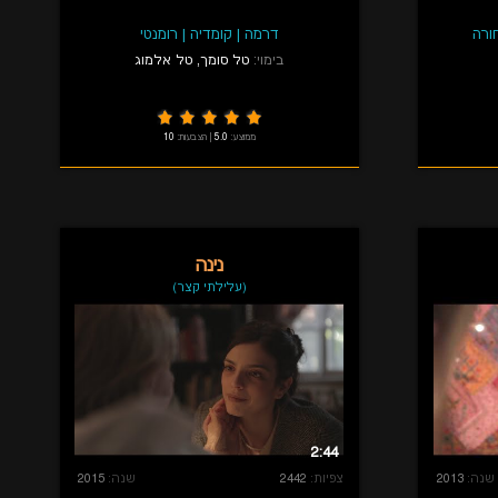
ורה
דרמה
|
קומדיה
|
רומנטי
בימוי:
טל סומך
,
טל אלמוג
ממוצע:
5.0
|
הצבעות:
10
נינה
(עלילתי קצר)
2:44
שנה:
2013
צפיות:
2442
שנה:
2015