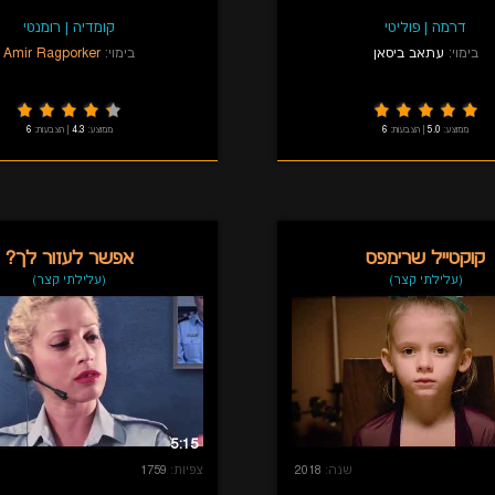
דרמה
|
פוליטי
קומדיה
|
רומנטי
בימוי:
עתאב ביסאן
בימוי:
Amir Ragporker
ממוצע:
5.0
|
הצבעות:
6
ממוצע:
4.3
|
הצבעות:
6
קוקטייל שרימפס
אפשר לעזור לך?
(עלילתי קצר)
(עלילתי קצר)
5:15
שנה:
2018
צפיות:
1759