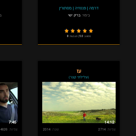
דרמה
|
פנטזיה
|
מסתורין
בימוי:
ברק ישי
בי
ממוצע:
5.0
|
הצבעות:
8
עז
(עלילתי קצר)
7:45
14:12
צפיות:
2714
שנה:
2014
צפיות:
4626