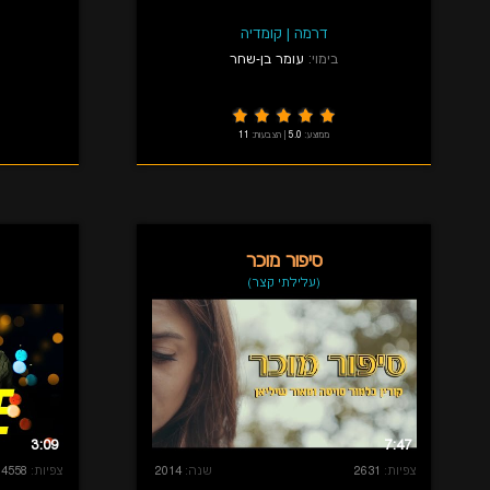
דרמה
|
קומדיה
בימוי:
עומר בן-שחר
ממוצע:
5.0
|
הצבעות:
11
סיפור מוכר
(עלילתי קצר)
3:09
7:47
צפיות:
2631
שנה:
2014
צפיות:
4558