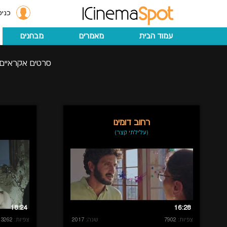
כניס
עמוד הבית
מאמרים
מבחנים
סרטים אקראיים
רחוב דומינו
(עלילתי קצר)
18:24
16:28
צפיות:
7902
שנה:
2017
צפיות:
3262