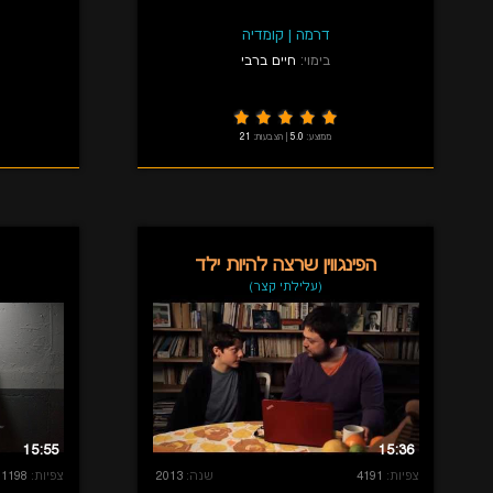
דרמה
|
קומדיה
בימוי:
חיים ברבי
ממוצע:
5.0
|
הצבעות:
21
הפינגווין שרצה להיות ילד
(עלילתי קצר)
15:55
15:36
צפיות:
4191
שנה:
2013
צפיות:
1198