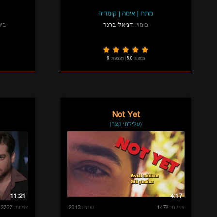
מתח
|
אימה
|
קומדיה
בימוי:
דניאל ברנר
בימ
ממוצע:
5.0
|
הצבעות:
9
Not Yet
(עלילתי קצר)
11:21
4:17
צפיות:
1472
שנה:
2013
צפיות:
3737