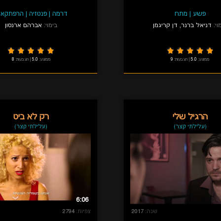
פשע
|
מתח
דרמה
|
פנטזיה
|
הרפתקאו
וי:
דניאל ברנר
,
דן קריגמן
בימוי:
אברהם ארנסון
ממוצע:
5.0
|
הצבעות:
9
ממוצע:
5.0
|
הצבעות:
8
הרגיל שלי
רק לא ביט
(עלילתי קצר)
(עלילתי קצר)
6:06
שנה:
2017
צפיות:
2794