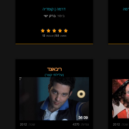
מה
דרמה
|
קומדיה
בימוי:
ברק ישי
ממוצע:
5.0
|
הצבעות:
12
ריבאונד
(עלילתי קצר)
36:09
שנה:
2012
צפיות:
4370
שנה:
2012