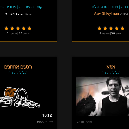
רמה
|
מתח
|
סרט אילם
קומדיה שחורה
|
פרודיה שח
בימוי:
Aviv Shleyfman
בימוי:
בועז אפרתי
ממוצע:
5.0
|
הצבעות:
6
ממוצע:
5.0
|
הצבעות:
5
אמא
רגעים אחרונים
(עלילתי קצר)
(עלילתי קצר)
10:12
שנה:
2013
צפיות:
1955