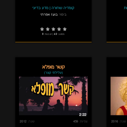
ת
קומדיה שחורה
|
מדע בדיוני
בימוי:
בועז אפרתי
ממוצע:
4.9
|
הצבעות:
8
קשר מופלא
(עלילתי קצר)
2:22
שנה:
2016
צפיות:
459
שנה:
2012