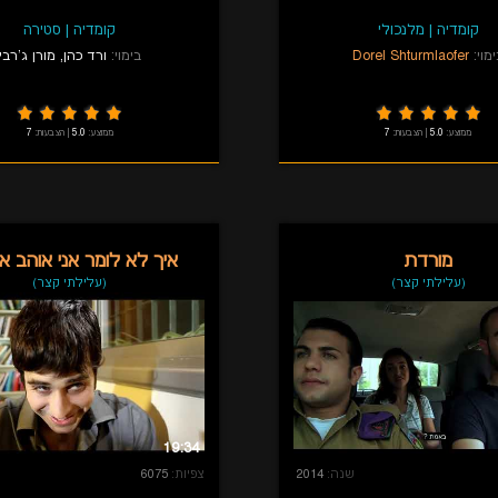
קומדיה
|
מלנכולי
קומדיה
|
סטירה
מוי:
Dorel Shturmlaofer
בימוי:
ורד כהן
,
מורן ג'רבי
ממוצע:
5.0
|
הצבעות:
7
ממוצע:
5.0
|
הצבעות:
7
מורדת
איך לא לומר אני אוהב א
(עלילתי קצר)
(עלילתי קצר)
19:34
שנה:
2014
צפיות:
6075