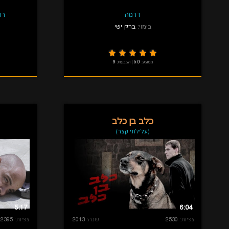
דרמה
רו
בימוי:
ברק ישי
ממוצע:
5.0
|
הצבעות:
9
כלב בן כלב
(עלילתי קצר)
5:17
6:04
צפיות:
2530
שנה:
2013
צפיות:
2395