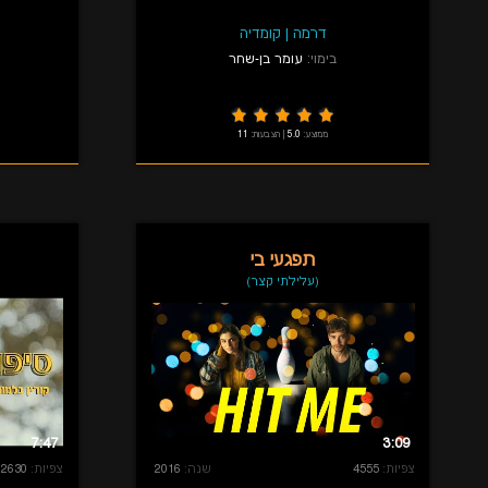
דרמה
|
קומדיה
בימוי:
עומר בן-שחר
ממוצע:
5.0
|
הצבעות:
11
תפגעי בי
(עלילתי קצר)
7:47
3:09
צפיות:
4555
שנה:
2016
צפיות:
2630