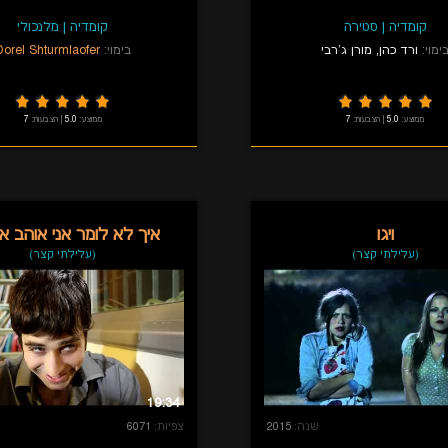
קומדיה
|
סטירה
קומדיה
|
מלנכולי
ימוי:
ורד כהן
,
מורן ג'רבי
בימוי:
Dorel Shturmlaofer
ממוצע:
5.0
|
הצבעות:
7
ממוצע:
5.0
|
הצבעות:
7
ויגו
איך לא לומר אני אוהב א
(עלילתי קצר)
(עלילתי קצר)
19:34
שנה:
2015
צפיות:
6071