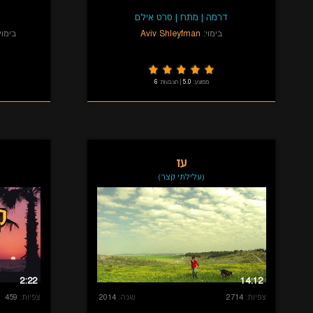
דרמה
|
מתח
|
סרט אילם
בימוי:
Aviv Shleyfman
בימוי:
ממוצע:
5.0
|
הצבעות:
6
עז
(עלילתי קצר)
2:22
14:12
צפיות:
2714
שנה:
2014
צפיות:
459