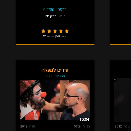
דרמה
|
קומדיה
בימוי:
ברק ישי
ממוצע:
5.0
|
הצבעות:
12
יורדים למעלה
(עלילתי קצר)
13:04
שנה:
2012
צפיות:
1659
שנה:
2012