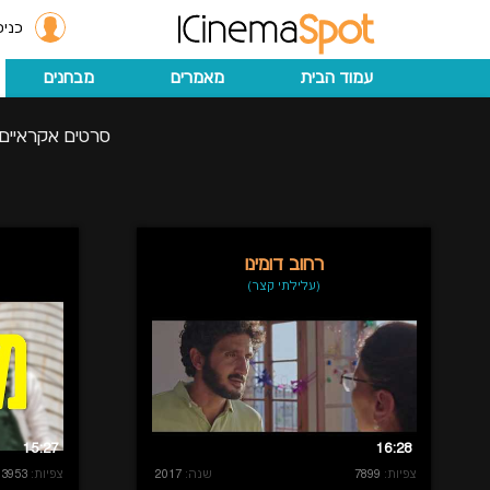
כניס
עמוד הבית
מאמרים
מבחנים
סרטים אקראיים
רחוב דומינו
(עלילתי קצר)
15:27
16:28
צפיות:
7899
שנה:
2017
צפיות:
3953