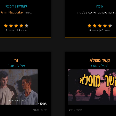
אימה
קומדיה
|
רומנטי
רומן שומונוב
,
אלכס פלבניק
בימוי:
Amir Ragporker
ממוצע:
4.5
|
הצבעות:
6
ממוצע:
4.3
|
הצבעות:
6
קשר מופלא
זר
(עלילתי קצר)
(עלילתי קצר)
15:06
שנה:
2012
צפיות:
1076