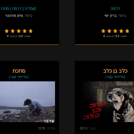
דרמה
קומדיה
|
דרמה
|
מתח
בימוי:
ברק ישי
בימוי:
מתן פורטנוי
ממוצע:
5.0
|
הצבעות:
9
ממוצע:
5.0
|
הצבעות:
9
כלב בן כלב
מתכת
(עלילתי קצר)
(עלילתי קצר)
15:19
שנה:
2013
צפיות:
1279