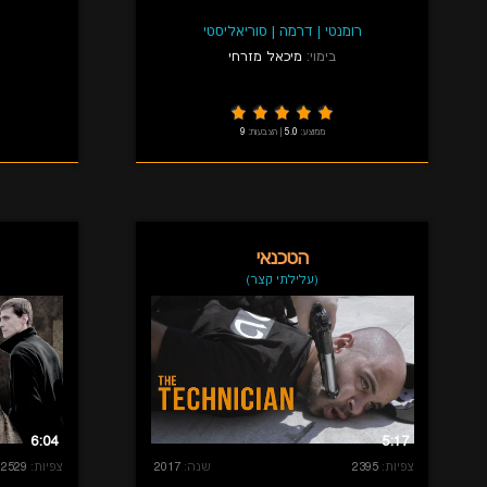
רומנטי
|
דרמה
|
סוריאליסטי
בימוי:
מיכאל מזרחי
ממוצע:
5.0
|
הצבעות:
9
הטכנאי
(עלילתי קצר)
6:04
5:17
צפיות:
2395
שנה:
2017
צפיות:
2529