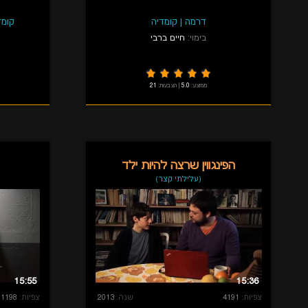
דרמה
|
קומדיה
קומד
בימוי:
חיים ברבי
ממוצע:
5.0
|
הצבעות:
21
הפינגווין שרצה להיות ילד
(עלילתי קצר)
15:55
15:36
צפיות:
4191
שנה:
2013
צפיות:
1198