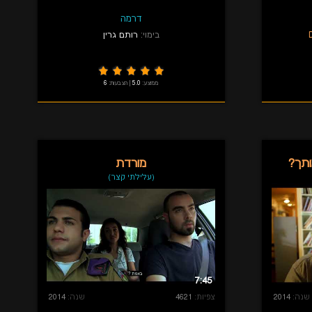
דרמה
בימוי:
רותם גרין
ממוצע:
5.0
|
הצבעות:
6
ותך?
מורדת
(עלילתי קצר)
7:45
שנה:
2014
צפיות:
4621
שנה:
2014