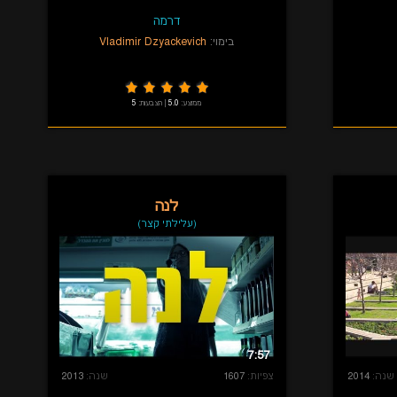
דרמה
בימוי:
Vladimir Dzyackevich
ממוצע:
5.0
|
הצבעות:
5
לנה
(עלילתי קצר)
7:57
שנה:
2014
צפיות:
1607
שנה:
2013