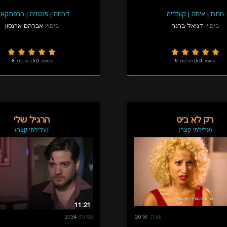
מתח
|
אימה
|
קומדיה
דרמה
|
פנטזיה
|
הרפתקאו
בימוי:
דניאל ברנר
בימוי:
אברהם ארנסון
ממוצע:
5.0
|
הצבעות:
9
ממוצע:
5.0
|
הצבעות:
8
רק לא ביט
הרגיל שלי
(עלילתי קצר)
(עלילתי קצר)
11:21
שנה:
2016
צפיות:
3734