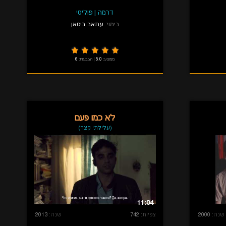
דרמה
|
פוליטי
בימוי:
עתאב ביסאן
ממוצע:
5.0
|
הצבעות:
6
לא כמו פעם
(עלילתי קצר)
11:04
שנה:
2000
צפיות:
742
שנה:
2013