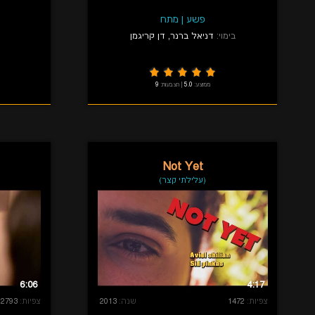
פשע
|
מתח
בימוי:
דניאל ברנר
,
דן קריגמן
ממוצע:
5.0
|
הצבעות:
9
Not Yet
(עלילתי קצר)
6:06
4:17
צפיות:
1472
שנה:
2013
צפיות:
2793