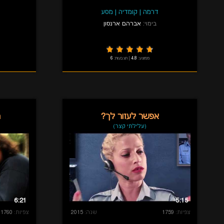
דרמה
|
קומדיה
|
מסע
בימוי:
אברהם ארנסון
ממוצע:
4.8
|
הצבעות:
6
אפשר לעזור לך?
מ
(עלילתי קצר)
6:21
5:15
צפיות:
1759
שנה:
2015
צפיות:
1760