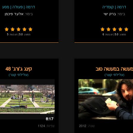
דרמה
|
קומדיה
דרמה
|
פעולה
|
מסע
בימוי:
ברק ישי
בימוי:
אלעד פיכמן
ממוצע:
5.0
|
הצבעות:
6
ממוצע:
5.0
|
הצבעות:
5
עשה במעשה טוב
קינג ג'ורג' 48
(עלילתי קצר)
(עלילתי קצר)
8:17
שנה:
2012
צפיות:
1124