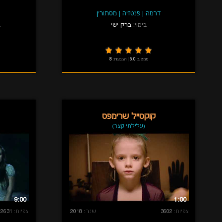
דרמה
|
פנטזיה
|
מסתורין
בימוי:
ברק ישי
ב
ממוצע:
5.0
|
הצבעות:
8
קוקטייל שרימפס
(עלילתי קצר)
9:00
1:00
צפיות:
3602
שנה:
2018
צפיות:
2631