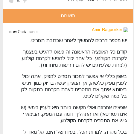
2
תשובות
Amir Ragporker
פורסם
לפני 7 שנים
יש מספר דרכים להמשיך לאחר שכתבת תסריט.
קודם כל האופציה הראשונה זה פשוט להגיש בעצמך
לקרנות הקולנוע. כל אחד יכול להגיש לקרנות קולנוע
(למרות שלעיתים יש להם דרישות מיוחדות).
באופן כללי אי אפשר למכור תסריט למפיק, אתה יכול
לעניין מפיק כלשהו, אך המפיק יעשה בדיוק כמוך ויגיש
בצוותא איתך את התסריט לאחת הקרנות בתקווה לק
בל כמה שקלים לכיס.
אופציה אחרונה ואולי הקשה ביותר היא לעניין בימאי (ש
אינו תסריטאי) ואז התהליך דומה עם המפיק. הבימאי י
גיש את התסריט לקרנות הקולנוע.
בכל מקרה, למרות הכל, בעידן של היום, קל מאד ל