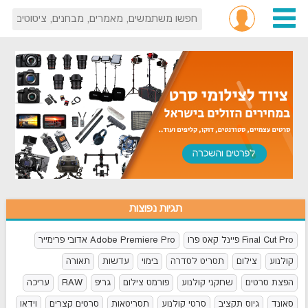
תגיות נפוצות
Final Cut Pro פיינל קאט פרו
Adobe Premiere Pro אדובי פרימייר
קולנוע
צילום
תסריט לסדרה
בימוי
עדשות
תאורה
הפצת סרטים
שחקני קולנוע
פורמט צילום
גריפ
RAW
עריכה
סאונד
גיוס תקציב
סרטי קולנוע
תסריטאות
סרטים קצרים
וידאו