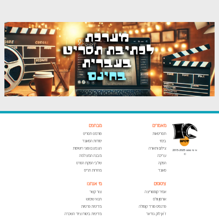
מאמרים
מבחנים
תסריטאות
פורמט תסריט
בימוי
יסודות הסאונד
צילום ותאורה
הצמצם וסוגי חשיפות
אי סי ספוט 2015-2025
©
עריכה
מבנה המצלמה
הפקה
שלבי הפקת הסרט
סאונד
מהירות תריס
ציטוטים
מי אנחנו
אמיר קוסטוריצה
צור קשר
אורסון וולס
תנאי שימוש
פרנסיס פורד קופולה
מדיניות פרטיות
ז'אן לוק גודאר
מדיניות ביטוח ציוד השכרה