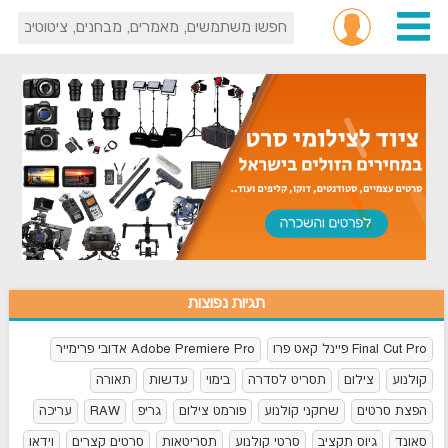
תגיות נפוצות
Final Cut Pro פיינל קאט פרו
Adobe Premiere Pro אדובי פרימייר
קולנוע
צילום
תסריט לסדרה
בימוי
עדשות
תאורה
הפצת סרטים
שחקני קולנוע
פורמט צילום
גריפ
RAW
עריכה
סאונד
גיוס תקציב
סרטי קולנוע
תסריטאות
סרטים קצרים
וידאו