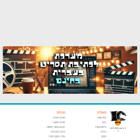
מאמרים
מבחנים
תסריטאות
פורמט תסריט
בימוי
יסודות הסאונד
צילום ותאורה
הצמצם וסוגי חשיפות
אי סי ספוט 2015-2025
©
עריכה
מבנה המצלמה
הפקה
שלבי הפקת הסרט