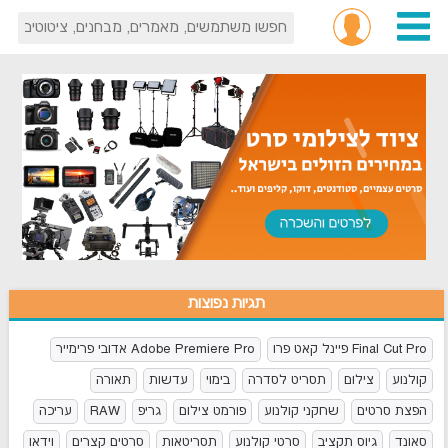
תגיות נפוצות
Final Cut Pro פיינל קאט פרו
Adobe Premiere Pro אדובי פרימייר
קולנוע
צילום
תסריט לסדרה
בימוי
עדשות
תאורה
הפצת סרטים
שחקני קולנוע
פורמט צילום
גריפ
RAW
עריכה
סאונד
גיוס תקציב
סרטי קולנוע
תסריטאות
סרטים קצרים
וידאו