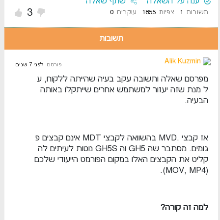
ענה על השאלה
שתף שאלה
3
תשובות
1
צפיות
1855
עוקבים
0
תשובות
Alik Kuzmin
פורסם
לפני 7 שנים
מפרסם שאלה ותשובה עקב בעיה שהייתה ללקוח, ע
ל מנת שזה יעזור למשתמש אחרים שייתקלו באותה
הבעיה.
אז קבצי .MVD בהשוואה לקבצי MDT אינם קבצים פ
גומים. מסתבר שה GH5 וה GH5S נוטות לעיתים לה
קליט את הקבצים האלו במקום הפורמט הייעודי שלכם
(MOV, MP4).
למה זה קורה?