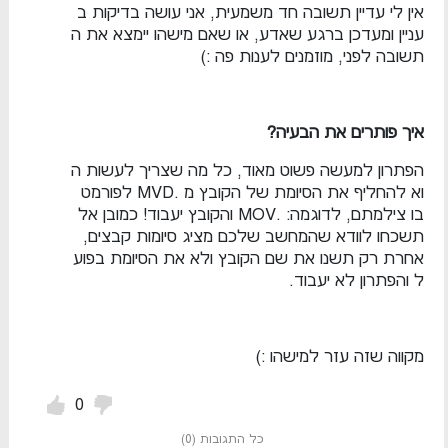
אין לי עדיין תשובה חד משמעית, אני עושה בדיקות ב
עניין ומעדכן ברגע שאדע, או שאם מישהו יימצא את ה
תשובה לפני, מוזמנים לענות פה :)
איך פותרים את הבעיה?
הפתרון למעשה פשוט מאוד, כל מה שצריך לעשות ה
וא להחליף את הסיומת של הקובץ מ .MVD לפורמט
בו צילמתם, לדוגמה: .MOV והקובץ יעבוד! כמובן אל
תשכחו לוודא שהמחשב שלכם מציג סיומות קבצים,
אחרת רק תשנו את שם הקובץ ולא את הסיומת בפוע
ל והפתרון לא יעבוד.
מקווה שזה עזר למישהו :)
0
כל התגובות
(
0
)