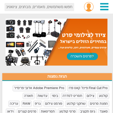
תגיות נפוצות
Final Cut Pro פיינל קאט פרו
Adobe Premiere Pro אדובי פרימייר
קולנוע
צילום
תסריט לסדרה
בימוי
עדשות
תאורה
הפצת סרטים
שחקני קולנוע
פורמט צילום
גריפ
RAW
עריכה
סאונד
גיוס תקציב
סרטי קולנוע
תסריטאות
סרטים קצרים
וידאו