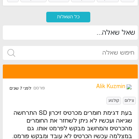
מצלמות
Avid אוויד
אודישנים
כללי
MP4
צמצם
פנסי תאורה
כל השאלות
סצנה
עריכת פוסט
קנון CANON
DJI
פילטרים
זכויות יוצרים
סינופסיס
לימודים
הפקה
אפקטים מיוחדים
חיישנים
סוללות
שאל שאלה...
עריכת סאונד
קודקים
פנסי LED
קרנות קולנוע
מהירות פריים
ספרים על קולנוע
תיקוני צבעים
DJI RONIN
מייצבים וגימבלים
CANON C100 MARK II
ייצוג אמנים
שחקני תיאטרון
ARRI
קליפים
סרטים דוקומנטריים
סרטים עלילתיים
AVCHD
מוניטורים
אמנות
סדרות טלוויזיה
Manfrotto
שיווק
PANASONIC
SONY
Zhiyun Crane
ארט
תחפושות ותפאורה
איפור ושיער
Alik Kuzmin
פורסם
לפני 7 שנים
CANON C200
גריידינג
Sony A7 II
פרסום
צילום
קולנוע
בעת דגימת חומרים מכרטיס זיכרון SD התרחשה
שגיאה ועכשיו לא ניתן לשחזר את החומרים
מהכרטיס והמחשב מבקש לפרמט אותו. גם
במצלמה עכשיו הכרטיס לא עובד ומבקש פורמט.