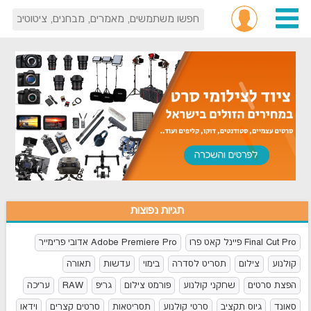
תגיות נפוצות
Final Cut Pro פיינל קאט פרו
Adobe Premiere Pro אדובי פרימייר
קולנוע
צילום
תסריט לסדרה
בימוי
עדשות
תאורה
הפצת סרטים
שחקני קולנוע
פורמט צילום
גריפ
RAW
עריכה
סאונד
גיוס תקציב
סרטי קולנוע
תסריטאות
סרטים קצרים
וידאו