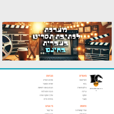
מאמרים
מבחנים
תסריטאות
פורמט תסריט
בימוי
יסודות הסאונד
צילום ותאורה
הצמצם וסוגי חשיפות
אי סי ספוט 2015-2025
©
עריכה
מבנה המצלמה
הפקה
שלבי הפקת הסרט
סאונד
מהירות תריס
ציטוטים
מי אנחנו
אמיר קוסטוריצה
צור קשר