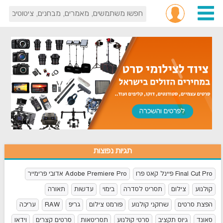
תגיות נפוצות
Final Cut Pro פיינל קאט פרו
Adobe Premiere Pro אדובי פרימייר
קולנוע
צילום
תסריט לסדרה
בימוי
עדשות
תאורה
הפצת סרטים
שחקני קולנוע
פורמט צילום
גריפ
RAW
עריכה
סאונד
גיוס תקציב
סרטי קולנוע
תסריטאות
סרטים קצרים
וידאו