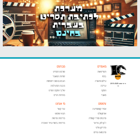
מאמרים
מבחנים
תסריטאות
פורמט תסריט
בימוי
יסודות הסאונד
צילום ותאורה
הצמצם וסוגי חשיפות
אי סי ספוט 2015-2025
עריכה
מבנה המצלמה
©
הפקה
שלבי הפקת הסרט
סאונד
מהירות תריס
ציטוטים
מי אנחנו
אמיר קוסטוריצה
צור קשר
אורסון וולס
תנאי שימוש
פרנסיס פורד קופולה
מדיניות פרטיות
ז'אן לוק גודאר
מדיניות ביטוח ציוד השכרה
פדריקו פליני
פרנסואה טריפו