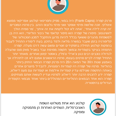
פרנק קפרה (Frank Capra) היה במאי, מפיק ותסריטאי קולנוע אמריקאי ממוצא
איטלקי. זוכה שלושה פרסי אוסקר ושני פרסי גלובוס הזהב. בין סרטיו המוכרים:
`זה קרה לילה אחד`, `אתה לא יכול לקחת את זה איתך`, `מר סמית הולך
לוושינגטון`. סיפורו של קפרה הוא סיפור קלאסי של גיבור הוליוודי, הוא היה בן
למשפחת מהגרים ששאף בכלל להיות מדען והתקבל למכון הטכנולוגי של
קליפורניה בזמן שעבד במשרה מלאה ולמד בתיכון. בעת לימודיו התחיל לעבוד
בהפקות קולנוע תחילה בתפקידים זוטרים ומשם עשה דרכו מעלה. קפרה
התמחה בעיקר בקומדיות ובמשך תקופה מסוימת עבד בשביל מאק סנט שהעלה
לגדולה כוכבים רבים כגון צ'ארלי צ'פלין, באסטר קיטון ואחרים. מאוחר יותר
התחיל קפרה לביים סרטים בעצמו, סרטיו הראשונים אמנם לא זכו לתהילה אך
באמצע שנות ה30 של המאה ה20 היה פרנק קפרה הבמאי החזק ביותר
בהוליווד. סרטיו של קפרה היו קומדיות רומנטיות, להבדיל מיוצרים אחרים
באותה התקופה שצילמו עדיין קומדיות אילמות או קומדיות עם מעט דיאלוג,
קפרה ידע להכניס הרבה יותר דיאלוג לסרטיו ועדיין לעשות אותם מצחיקים.
קפרה הוא אחד הבמאים ההוליוודיים המהוללים ביותר ואחד מבמאי הקומדיה
הגדולים בהיסטוריה.
קולנוע הוא אחת משלוש השפות
האוניברסליות, השתיים האחרות הן מתמטיקה
ומוסיקה.