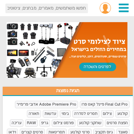
תגיות נפוצות
Final Cut Pro פיינל קאט פרו
Adobe Premiere Pro אדובי פרימייר
קולנוע
צילום
תסריט לסדרה
בימוי
עדשות
תאורה
הפצת סרטים
שחקני קולנוע
פורמט צילום
גריפ
RAW
עריכה
סאונד
גיוס תקציב
סרטי קולנוע
תסריטאות
סרטים קצרים
וידאו