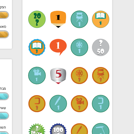
הפק
סאונ
מבחנ
שאלו
תשוב