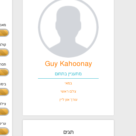
מאמר
קולנ
Guy Kahoonay
תסר
מתעניין בתחום
במאי
בימו
צלם ראשי
עורך און ליין
צילו
ערי
תגים