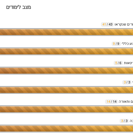
מצב לימודים
ים שנקראו
43
/
41
וע כללי
9
/
9
יטאות
6
/
5
י
3
/
3
ם ותאורה
14
/
14
כה
3
/
3