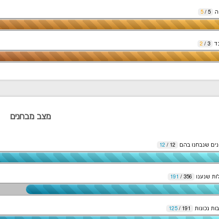
ה
5
/
5
ד
3
/
2
מצב מבחנים
ים שנבחנו בהם
12
/
12
ת שנענו
356
/
191
ות נכונות
191
/
125