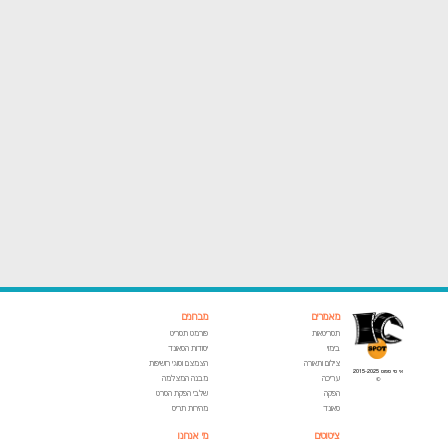
מאמרים
מבחנים
תסריטאות
פורמט תסריט
בימוי
יסודות הסאונד
צילום ותאורה
הצמצם וסוגי חשיפות
אי סי ספוט 2015-2025
עריכה
מבנה המצלמה
©
הפקה
שלבי הפקת הסרט
סאונד
מהירות תריס
ציטוטים
מי אנחנו