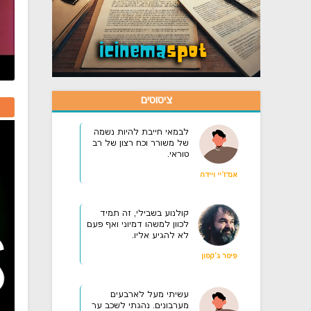
ציטוטים
לבמאי חייבת להיות נשמה
של משורר וכח רצון של רב
טוראי.
אנדז'יי ויידה
קולנוע בשבילי, זה תמיד
לכוון למשהו דמיוני ואף פעם
לא להגיע אליו.
פיטר ג'קסון
עשיתי מעל לארבעים
מערבונים. נהגתי לשכב ער