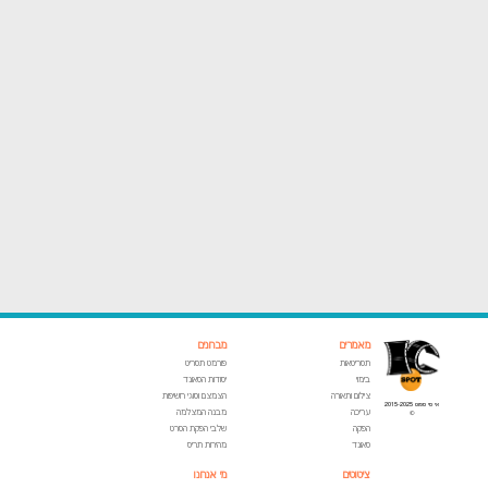
מאמרים
מבחנים
תסריטאות
פורמט תסריט
בימוי
יסודות הסאונד
צילום ותאורה
הצמצם וסוגי חשיפות
אי סי ספוט 2015-2025
עריכה
מבנה המצלמה
©
הפקה
שלבי הפקת הסרט
סאונד
מהירות תריס
ציטוטים
מי אנחנו