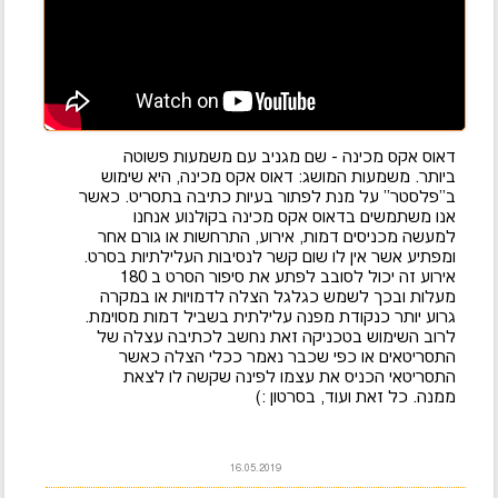
דאוס אקס מכינה - שם מגניב עם משמעות פשוטה
ביותר. משמעות המושג: דאוס אקס מכינה, היא שימוש
ב''פלסטר'' על מנת לפתור בעיות כתיבה בתסריט. כאשר
אנו משתמשים בדאוס אקס מכינה בקולנוע אנחנו
למעשה מכניסים דמות, אירוע, התרחשות או גורם אחר
ומפתיע אשר אין לו שום קשר לנסיבות העלילתיות בסרט.
אירוע זה יכול לסובב לפתע את סיפור הסרט ב 180
מעלות ובכך לשמש כגלגל הצלה לדמויות או במקרה
גרוע יותר כנקודת מפנה עלילתית בשביל דמות מסוימת.
לרוב השימוש בטכניקה זאת נחשב לכתיבה עצלה של
התסריטאים או כפי שכבר נאמר ככלי הצלה כאשר
התסריטאי הכניס את עצמו לפינה שקשה לו לצאת
ממנה. כל זאת ועוד, בסרטון :)
16.05.2019