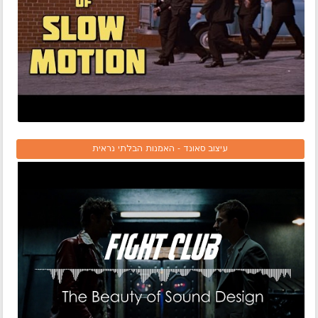
עיצוב סאונד - האמנות הבלתי נראית