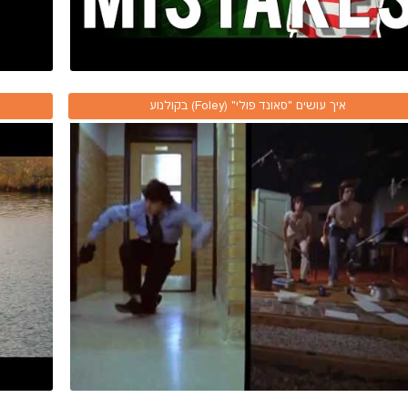
איך עושים "סאונד פולי" (Foley) בקולנוע