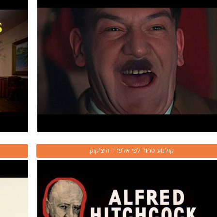
קולנוע טהור לפי אלפרד היצ'קוק