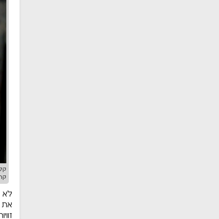
קלר
קרדיט תמונ
לא ת
את ח
זווי