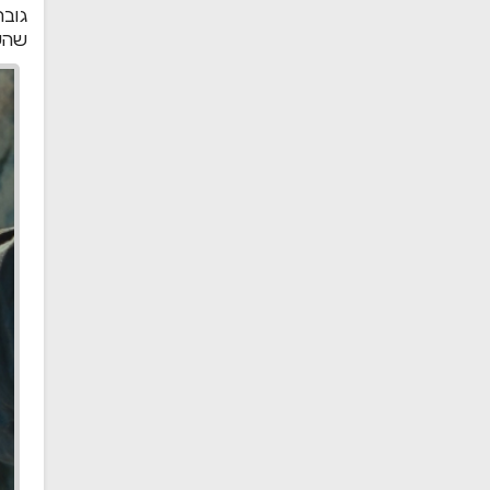
גובה
שהשח