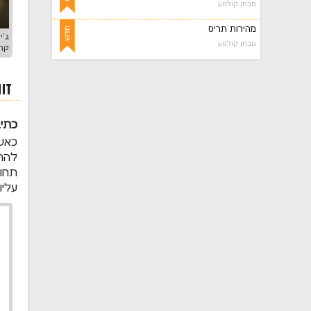
מבחן קולנוע
מהירות תריס
ג'י
מבחן קולנוע
קרדיט תמונה: ing
זו
כתי
כאשר
להרא
תחוש
עליו