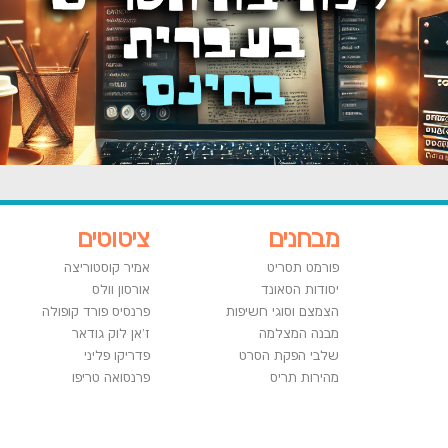
מבחנים
ציטוטים
פורמט תסריט
אמיר קוסטוריצה
יסודות הסאונד
אורסון וולס
הצמצם וסוגי חשיפות
פרנסיס פורד קופולה
מבנה המצלמה
ז'אן לוק גודאר
שלבי הפקת הסרט
פדריקו פליני
מהירות תריס
פרנסואה טריפו