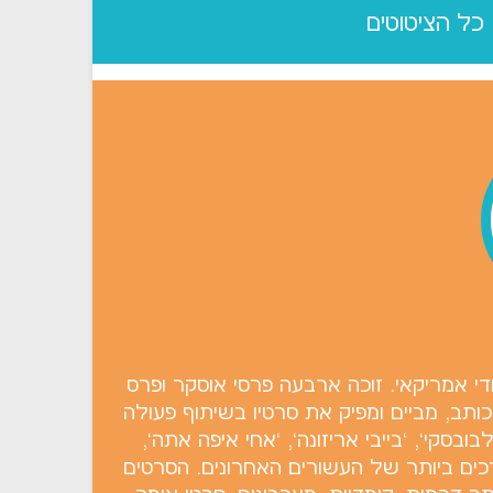
כל הציטוטים
יק קולנוע יהודי אמריקאי. זוכה ארבעה פרסי אוסקר ופרס
כותב, מביים ומפיק את סרטיו בשיתוף פעולה
וכרים הם: `ביג לבובסקי`, `בייבי אריזונה`, `אחי איפה אתה`,
כים ביותר של העשורים האחרונים. הסרטים