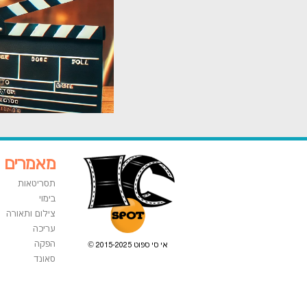
מאמרים
תסריטאות
בימוי
צילום ותאורה
עריכה
הפקה
אי סי ספוט 2015-2025 ©
סאונד