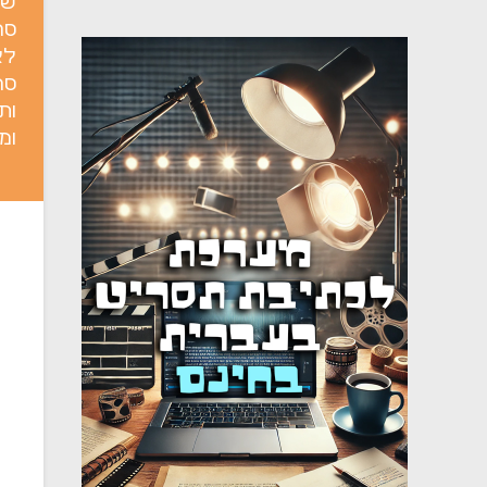
של
סר
לא
סר
ות
ומ