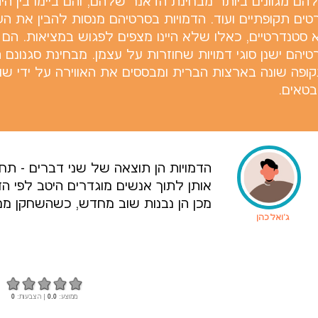
הם מגוונים ביותר מבחינת הז'אנר שלהם, והם ביימו בין הי
טים תקופתיים ועוד. הדמויות בסרטיהם מנסות להבין את העו
 סטנדרטיים, כאלו שלא היינו מצפים לפגוש במציאות. הם 
טיהם ישנן סוגי דמויות שחוזרות על עצמן. מבחינת סגנונם
קופה שונה בארצות הברית ומבססים את האווירה על ידי ש
בטאים.
הדמויות הן תוצאה של שני דברים - תח
אותן לתוך אנשים מוגדרים היטב לפי ה
מכן הן נבנות שוב מחדש, כשהשחקן מנת
ג'ואל כהן
ממוצע:
0.0
| הצבעות:
0