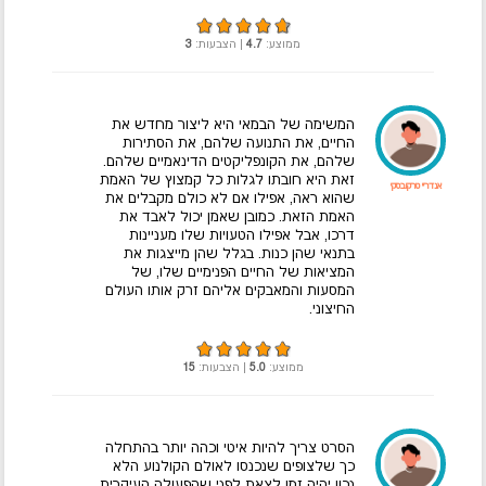
ממוצע:
4.7
| הצבעות:
3
המשימה של הבמאי היא ליצור מחדש את
החיים, את התנועה שלהם, את הסתירות
שלהם, את הקונפליקטים הדינאמיים שלהם.
זאת היא חובתו לגלות כל קמצוץ של האמת
אנדריי טרקובסקי
שהוא ראה, אפילו אם לא כולם מקבלים את
האמת הזאת. כמובן שאמן יכול לאבד את
דרכו, אבל אפילו הטעויות שלו מעניינות
בתנאי שהן כנות. בגלל שהן מייצגות את
המציאות של החיים הפנימיים שלו, של
המסעות והמאבקים אליהם זרק אותו העולם
החיצוני.
ממוצע:
5.0
| הצבעות:
15
הסרט צריך להיות איטי וכהה יותר בהתחלה
כך שלצופים שנכנסו לאולם הקולנוע הלא
נכון יהיה זמן לצאת לפני שהפעולה העיקרית