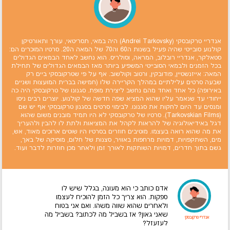
אנדריי טרקובסקי (Andrei Tarkovsky) היה במאי, תסריטאי, עורך ותאורטיקן
קולנוע סובייטי שהיה פעיל בשנות ה60 וה70 של המאה ה20. סרטיו המוכרים הם:
סטאלקר, אנדריי רובלוב, המראה, וסולריס. הוא נחשב לאחד הבמאים הגדולים
בכל הזמנים ולבמאי הסובייטי המשפיע ביותר מאז הבמאים הגדולים של תחילת
המאה: אייזנשטיין, פודובקין, ורטוב וקולשוב. אף על פי שטרקובסקי ביים רק
שבעה סרטים עלילתיים במהלך הקריירה שלו (חמישה בברית המועצות ושניים
באירופה) כל אחד ואחד מהם נחשב ליצירת מופת. סגנונו של טרקובסקי היה כה
ייחודי עד שנאמר עליו שהוא המציא שפה חדשה של קולנוע. יוצרים רבים ניסו
ומנסים עד היום לחקות את סגנונו. לבימוי סרטים בסגנון טרקובסקי אף יש שם
(Tarkovskian Films). סרטיו של טרקובסקי לא היו תמיד מובנים משום שהוא
דגל באידיאולוגיה של להראות לקהל את המציאות ולתת לו להבין ולהעריך
את מה שהוא רואה בעצמו. מוטיבים חוזרים בסרטיו היו שוטים ארוכים מאוד, אש,
מים, השתקפויות, דמויות מרחפות באוויר, סצנות של חלום, מוסיקה של באך,
גשם בתוך חדרים, דמויות השותקות לאורך זמן ולאחר מכן חוזרות לדבר ועוד.
אדם כותב כי הוא מעונה, בגלל שיש לו
ספקות. הוא צריך כל הזמן להוכיח לעצמו
ולאחרים שהוא שווה משהו. ואם אני בטוח
שאני גאון? אז בשביל מה לכתוב? בשביל מה
אנדריי טרקובסקי
לעזעזל?