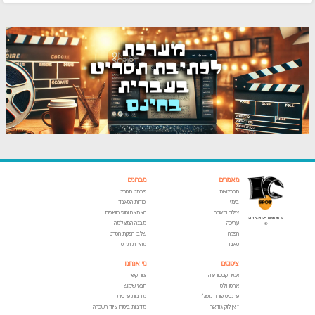
מאמרים
מבחנים
תסריטאות
פורמט תסריט
בימוי
יסודות הסאונד
צילום ותאורה
הצמצם וסוגי חשיפות
אי סי ספוט 2015-2025
עריכה
מבנה המצלמה
©
הפקה
שלבי הפקת הסרט
סאונד
מהירות תריס
ציטוטים
מי אנחנו
אמיר קוסטוריצה
צור קשר
אורסון וולס
תנאי שימוש
פרנסיס פורד קופולה
מדיניות פרטיות
ז'אן לוק גודאר
מדיניות ביטוח ציוד השכרה