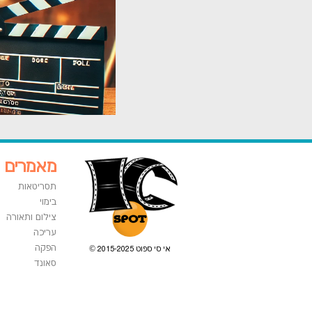
מאמרים
תסריטאות
בימוי
צילום ותאורה
עריכה
הפקה
אי סי ספוט 2015-2025 ©
סאונד