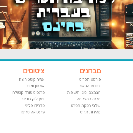
מבחנים
ציטוטים
פורמט תסריט
אמיר קוסטוריצה
יסודות הסאונד
אורסון וולס
הצמצם וסוגי חשיפות
פרנסיס פורד קופולה
מבנה המצלמה
ז'אן לוק גודאר
שלבי הפקת הסרט
פדריקו פליני
מהירות תריס
פרנסואה טריפו