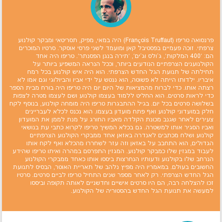
פרנסואה טריפו (François Truffaut) היה במאי, מפיק, תסריטאי ומבקר קולנוע
צרפתי. זוכה פעמיים בפסטיבל קאן ומועמד לשני פרסי אוסקר. סרטיו המוכרים
הם: `400 המלקות`, ג'ולס וג'ים`, `תירה בנגן הפסנתר`. טריפו היה אחד
הקולנוענים הצרפתיים הנודעים ביותר, וככל הנראה המשפיע ביותר על
תחילתה של תנועת הגל החדש הצרפתי. הוא היה איש קולנוע בכל רמח
איבריו. ילדותו הייתה לא פשוטה, הוא ננטש על ידי אביו והביולוגי וגם אמו לא
רצתה אותו. כדי לברוח מהמציאות של היום יום היה טריפו היה בורח מבית הספר
כדי לראות סרטים. הוא החליט ללמוד בעצמו קולנוע ושם לעצמו מטרה לצפות
בשלושה סרטים בכל יום. בגיל ההתבגרות טריפו היה מומחה קולנוע, בנוסף לקח
חלק במועדוני קולנוע ואף פתח מועדון בעצמו. הוא נכנס לכלא לעבריינים
צעירים לאחר שגנב מכונת הקלדה מאביו החורג על מנת לממן את המועדון
ואביו הסגיר אותו למשטרה. גם בכלא המשיך טריפו לקרוא כתבי עת בנושאי
קולנוע ושלח מכתבים לאנדרה באזאן אחד ממבקרי הקולנוע הצרפתיים
הגדולים, הוא התחבב על באזאן וזה עזר לשחררו מהכלא ואף לקח אותו
לעבוד במגזין שלו כמבקר קולנוע. המגזין התפרסם במהרה ואיתו טריפו שהידע
הנרחב שלו בקולנוע ודעותיו הנחרצות ביססו אותו כאחד ממבקרי הקולנוע
החשובים בעולם. במאמריו היה מפיץ נלהב של תאריית האוטר, הבסיס לתנועת
הגל החדש הצרפתי. רק לאחר מספר שנים התחיל טריפו לביים סרטים. סרטיו
זכו להצלחה רבה, הם היו סרטים אישיים וחדשניים לאותה תקופה וביססו
למעשה את תנועת הגל החדש בהסטוריה של הקולנוע.