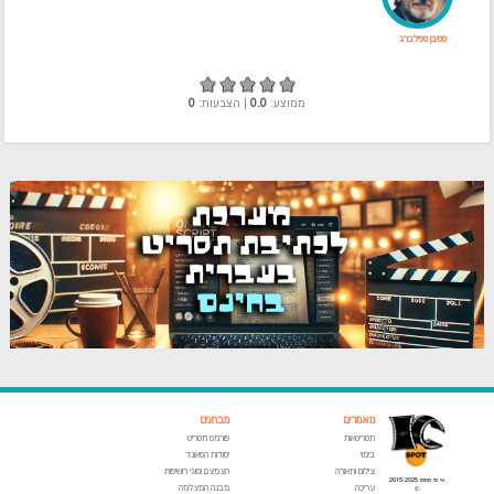
סטיבן ספילברג
ממוצע:
0.0
| הצבעות:
0
מאמרים
מבחנים
תסריטאות
פורמט תסריט
בימוי
יסודות הסאונד
צילום ותאורה
הצמצם וסוגי חשיפות
אי סי ספוט 2015-2025
עריכה
מבנה המצלמה
©