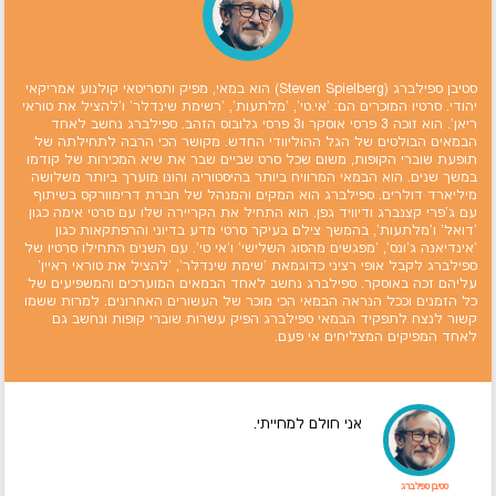
סטיבן ספילברג (Steven Spielberg) הוא במאי, מפיק ותסריטאי קולנוע אמריקאי
יהודי. סרטיו המוכרים הם: 'אי.טי', 'מלתעות', 'רשימת שינדלר' ו'להציל את טוראי
ריאן'. הוא זוכה 3 פרסי אוסקר ו3 פרסי גלובוס הזהב. ספילברג נחשב לאחד
הבמאים הבולטים של הגל ההוליוודי החדש. מקושר הכי הרבה לתחילתה של
תופעת שוברי הקופות, משום שכל סרט שביים שבר את שיא המכירות של קודמו
במשך שנים. הוא הבמאי המרוויח ביותר בהיסטוריה והונו מוערך ביותר משלושה
מיליארד דולרים. ספילברג הוא המקים והמנהל של חברת דרימוורקס בשיתוף
עם ג'פרי קצנברג ודיוויד גפן. הוא התחיל את הקריירה שלו עם סרטי אימה כגון
'דואל' ו'מלתעות', בהמשך צילם בעיקר סרטי מדע בדיוני והרפתקאות כגון
'אינדיאנה ג'ונס', 'מפגשים מהסוג השלישי' ו'אי טי'. עם השנים התחילו סרטיו של
ספילברג לקבל אופי רציני כדוגמאת 'שימת שינדלר', 'להציל את טוראי ראיין'
עליהם זכה באוסקר. ספילברג נחשב לאחד הבמאים המוערכים והמשפיעים של
כל הזמנים וככל הנראה הבמאי הכי מוכר של העשורים האחרונים. למרות ששמו
קשור לנצח לתפקיד הבמאי ספילברג הפיק עשרות שוברי קופות ונחשב גם
לאחד המפיקים המצליחים אי פעם.
אני חולם למחייתי.
סטיבן ספילברג