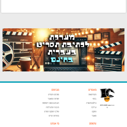
מאמרים
מבחנים
תסריטאות
פורמט תסריט
בימוי
יסודות הסאונד
צילום ותאורה
הצמצם וסוגי חשיפות
אי סי ספוט 2015-2025
עריכה
מבנה המצלמה
©
הפקה
שלבי הפקת הסרט
סאונד
מהירות תריס
ציטוטים
מי אנחנו