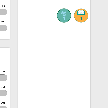
הפק
סאונ
מבחנ
שאלו
תשוב