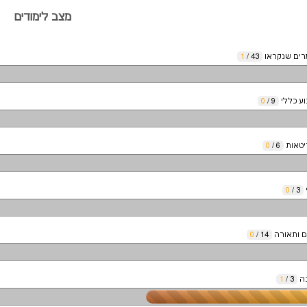
מצב לימודים
ים שנקראו
43
/
1
וע כללי
9
/
0
יטאות
6
/
0
י
3
/
0
ם ותאורה
14
/
0
כה
3
/
1