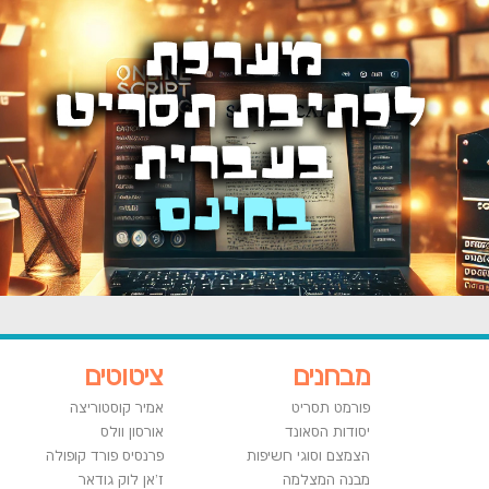
מבחנים
ציטוטים
פורמט תסריט
אמיר קוסטוריצה
יסודות הסאונד
אורסון וולס
הצמצם וסוגי חשיפות
פרנסיס פורד קופולה
מבנה המצלמה
ז'אן לוק גודאר