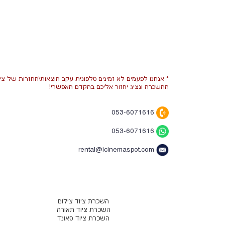
* אנחנו לפעמים לא זמינים טלפונית עקב הוצאות\החזרות של ציו
ההשכרה ונציג יחזור אליכם בהקדם האפשרי!
053-6071616
053-6071616
rental@icinemaspot.com
השכרת ציוד צילום
השכרת ציוד תאורה
השכרת ציוד סאונד