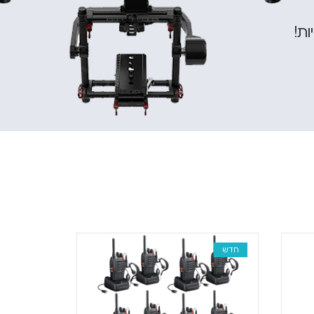
ות!
חדש
חדש