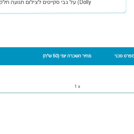
Dolly) על גבי סקייטים לצילום תנועה חלקה ויציבה.
פרט טכני
מחיר השכרה יומי (50 ש"ח)
1
x