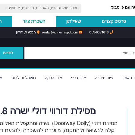
ה עם פייסבוק
סרטים קצרים
שאילתון
השכרת ציוד
ה
053-6071616
rental@icinemaspot.com
תמנע 3, חולון
חיפוש
ד סאונד
ציוד תאורה
ציוד גריפ
ציוד הפקה
חשמל וסוללות
א
מסילת דורווי דולי ישרה 2.8 מטר