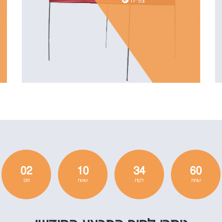
צפייה
02
10
34
60
שניות
דקות
שעות
ימים