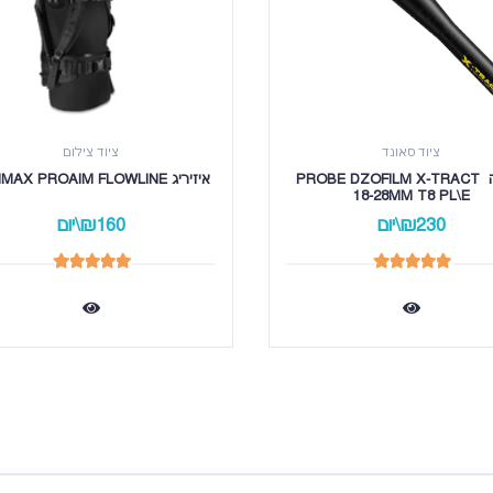
ציוד סאונד
ציוד צילום
עדשה PROBE DZOFILM X-TRACT 
איזיריג MINIMAX PROAIM FLOWLINE
18-28MM T8 PL\E
₪230\יום
₪160\יום