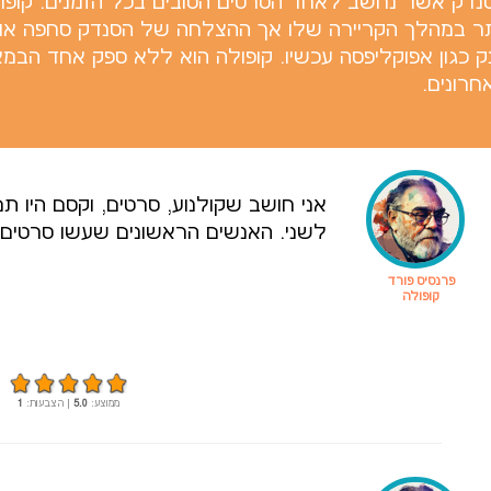
נדק אשר נחשב לאחד הסרטים הטובים בכל הזמנים. קופ
תר במהלך הקריירה שלו אך ההצלחה של הסנדק סחפה אותו
ק כגון אפוקליפסה עכשיו. קופולה הוא ללא ספק אחד הבמא
חרונים.
אני חושב שקולנוע, סרטים, וקסם היו ת
לשני. האנשים הראשונים שעשו סרטים ה
פרנסיס פורד
קופולה
ממוצע:
5.0
| הצבעות:
1