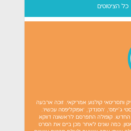
כל הציטוטים
Francis Ford Co) הוא במאי, מפיק ותסריטאי קולנוע אמריקאי. זוכה ארבעה
 ג'יימס`, `הסנדק`, `אפוקליפסה עכשיו`.
 החדש. קופולה התפרסם לראשונה דווקא
ון. כמה שנים לאחר מכן ביים את הסרט