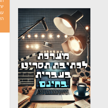
הס
יו
ענ
הא