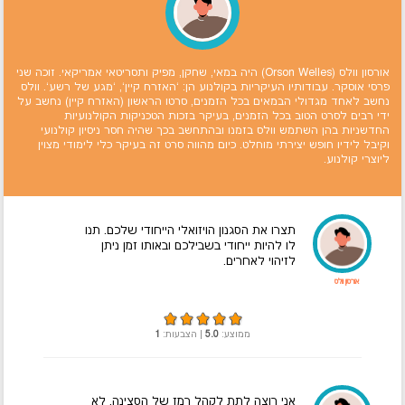
אורסון וולס (Orson Welles) היה במאי, שחקן, מפיק ותסריטאי אמריקאי. זוכה שני
פרסי אוסקר. עבודותיו העיקריות בקולנוע הן: `האזרח קיין`, `מגע של רשע`. וולס
נחשב לאחד מגדולי הבמאים בכל הזמנים, סרטו הראשון (האזרח קיין) נחשב על
ידי רבים לסרט הטוב בכל הזמנים, בעיקר בזכות הטכניקות הקולנועיות
החדשניות בהן השתמש וולס בזמנו ובהתחשב בכך שהיה חסר ניסיון קולנועי
וקיבל לידיו חופש יצירתי מוחלט. כיום מהווה סרט זה בעיקר כלי לימודי מצוין
ליוצרי קולנוע.
תצרו את הסגנון הויזואלי הייחודי שלכם. תנו
לו להיות ייחודי בשבילכם ובאותו זמן ניתן
לזיהוי לאחרים.
אורסון וולס
ממוצע:
5.0
| הצבעות:
1
אני רוצה לתת לקהל רמז של הסצינה. לא