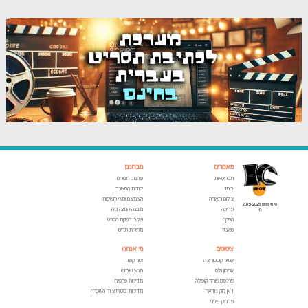
מאמרים
מבחנים
תסריטאות
פורמט תסריט
בימוי
יסודות הסאונד
צילום ותאורה
הצמצם וסוגי חשיפות
אי סי ספוט 2015-2025
עריכה
מבנה המצלמה
©
הפקה
שלבי הפקת הסרט
סאונד
מהירות תריס
ציטוטים
מי אנחנו
אמיר קוסטוריצה
צור קשר
אורסון וולס
תנאי שימוש
פרנסיס פורד קופולה
מדיניות פרטיות
ז'אן לוק גודאר
מדיניות ביטוח ציוד השכרה
פדריקו פליני