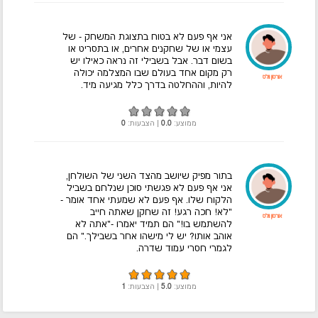
אני אף פעם לא בטוח בתצוגת המשחק - של
עצמי או של שחקנים אחרים, או בתסריט או
בשום דבר. אבל בשבילי זה נראה כאילו יש
רק מקום אחד בעולם שבו המצלמה יכולה
אורסון וולס
להיות, וההחלטה בדרך כלל מגיעה מיד.
ממוצע:
0.0
| הצבעות:
0
בתור מפיק שיושב מהצד השני של השולחן,
אני אף פעם לא פגשתי סוכן שנלחם בשביל
הלקוח שלו. אף פעם לא שמעתי אחד אומר -
"לא! חכה רגע! זה שחקן שאתה חייב
אורסון וולס
להשתמש בו!" הם תמיד יאמרו -"אתה לא
אוהב אותו? יש לי מישהו אחר בשבילך." הם
לגמרי חסרי עמוד שדרה.
ממוצע:
5.0
| הצבעות:
1