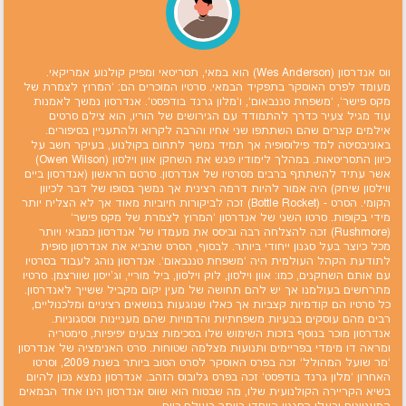
ווס אנדרסון (Wes Anderson) הוא במאי, תסריטאי ומפיק קולנוע אמריקאי.
מעומד לפרס האוסקר בתפקיד הבמאי. סרטיו המוכרים הם: `המרוץ לצמרת של
מקס פישר`, `משפחת טננבאום`, ו`מלון גרנד בודפסט`. אנדרסון נמשך לאמנות
עוד מגיל צעיר כדרך להתמודד עם הגירושים של הוריו, הוא צילם סרטים
אילמים קצרים שהם השתתפו שני אחיו והרבה לקרוא ולהתעניין בסיפורים.
באוניבסיטה למד פילוסופיה אך תמיד נמשך לתחום בקולנוע, בעיקר חשב על
כיוון התסריטאות. במהלך לימודיו פגש את השחקן אוון וילסון (Owen Wilson)
אשר עתיד להשתתף ברבים מסרטיו של אנדרסון. סרטם הראשון (אנדרסון ביים
ווילסון שיחק) היה אמור להיות דרמה רצינית אך נמשך בסופו של דבר לכיוון
הקומי. הסרט - (Bottle Rocket) זכה לביקורות חיוביות מאוד אך לא הצליח יותר
מידי בקופות. סרטו השני של אנדרסון `המרוץ לצמרת של מקס פישר`
(Rushmore) זכה להצלחה רבה וביסס את מעמדו של אנדרסון כמבאי ויותר
מכל כיוצר בעל סגנון ייחודי ביותר. לבסוף, הסרט שהביא את אנדרסון סופית
לתודעת הקהל העולמית היה `משפחת טננבאום`. אנדרסון נוהג לעבוד בסרטיו
עם אותם השחקנים, כמו: אוון וילסון, לוק וילסון, ביל מוריי, וג'ייסון שוורצמן. סרטיו
מתרחשים בעולמנו אך יש להם תחושה של מעין יקום מקביל ששייך לאנדרסון.
כל סרטיו הם קודמיות קצביות אך כאלו שנוגעות בנושאים רציניים ומלכנוליים,
רבים מהם עוסקים בבעיות משפחתיות והדמויות שהם מעניינות וססגוניות.
אנדרסון מוכר בנוסף בזכות השימוש שלו בסכימות צבעים יפיפיות, סימטריה
ומראה דו מימדי בפריימים ותנועות מצלמה שטוחות. סרט האנימציה של אנדרסון
`מר שועל המהולל` זכה בפרס האוסקר לסרט הטוב ביותר בשנת 2009, וסרטו
האחרון `מלון גרנד בודפסט` זכה בפרס גלובוס הזהב. אנדרסון נמצא נכון להיום
בשיא הקריירה הקולנועית שלו, מה שבטוח הוא שווס אנדרסון הינו אחד הבמאים