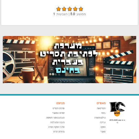
ממוצע:
5.0
| הצבעות:
1
מאמרים
מבחנים
תסריטאות
פורמט תסריט
בימוי
יסודות הסאונד
צילום ותאורה
הצמצם וסוגי חשיפות
אי סי ספוט 2015-2025
עריכה
מבנה המצלמה
©
הפקה
שלבי הפקת הסרט
סאונד
מהירות תריס