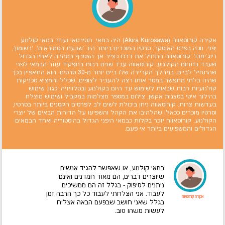
אקירה קורוסאווה (Akira Kurosawa) היה במאי, תסירטאי ועוזר במאי קולנוע
יפני. זוכה בפרס האוסקר. סרטיו המוכרים ביותר היו: `שבעת הסמוראים`, `רשומון`,
ו`יוג'ימבו`. קורוסאווה התחיל את דרכו כצייר אך הצטרף במהרה לאחיו הגדול
שעבד בתחום הקולנוע. קורוסאווה עבד שנים רבות בתפקיד עוזר הבמאי לפני
שהתחיל לביים. במהלך הקריירה שלו ביים יותר מ-30 סרטים. הוא התאפיין בכך
שהיה בלתי מתפשר במסר אותו רצה להעביר לצופים, שכלל והמציא טכניקות
קולנועיות רבות שבאות לשימוש עד היום בקולנוע ובטלוויזיה, כגון: שימוש
בהילוך איטי בסצנות אקשן, צילום במספר מצלמות במקביל ושימוש מוצלח
בעדשות צרות. קורוסאווה ניחן ביכולת לשים לב לפרטים הקטנים ביותר בסרטיו,
וסרטיו מוכרים ככאלו שהלהיבו את הקהל והשפיעו על הדורות הבאים של יוצרי
הקולנוע. קורוסאווה יזכר בקלות כבמאי היפני הגדול בהיסטוריה ואחד הבמאים
הגדולים והמשפיעים ביותר אי פעם.
במאי קולנוע, או שאפשר להגיד אנשים
שיוצרים דברים, הם מאוד חמדנים ואינם
ניתנים לסיפוק - בגלל זה הם ממשיכים
לעבוד. אני הצלחתי לעבוד כל כך הרבה זמן
אקירה קורוסאווה
בגלל שאני חושב שבפעם הבאה אצליח
לעשות משהו טוב.